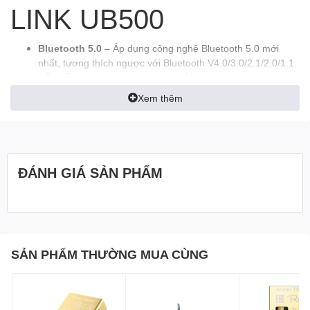
LINK UB500
Bluetooth 5.0
– Áp dụng công nghệ Bluetooth 5.0 mới
nhất, tương thích ngược với Bluetooth V4.0/3.0/2.1/2.0/1.1
Kết Nối Wi-Fi
– Cung cấp giao tiếp ổn định và thuận tiện
giữa các thiết bị Bluetooth và PC hoặc laptop của bạn
Xem thêm
Kích thước Nano
– Siêu nhỏ để di chuyển thuận tiện với
hiệu suất cao đáng tin cậy
Hệ Điều Hành được hỗ trợ
– Windows 10/8.1/7
ĐÁNH GIÁ SẢN PHẨM
SẢN PHẨM THƯỜNG MUA CÙNG