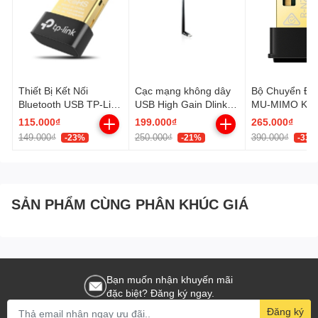
Thiết Bị Kết Nối
Cạc mạng không dây
Bộ Chuyển Đổ
Bluetooth USB TP-Link
USB High Gain Dlink
MU-MIMO Khô
UB400
DWA-172
Nano AC1300 
115.000₫
199.000₫
265.000₫
Archer T3U N
149.000₫
250.000₫
390.000₫
-23%
-21%
-33%
SẢN PHẨM CÙNG PHÂN KHÚC GIÁ
Bạn muốn nhận khuyến mãi
đặc biệt? Đăng ký ngay.
Đăng ký