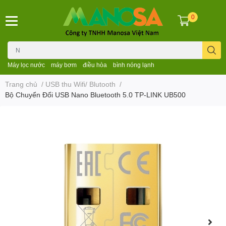
0
Máy lọc nước
máy bơm
điều hòa
bình nóng lạnh
Trang chủ
/
USB thu Wifi/ Blutooth
/
Bộ Chuyển Đổi USB Nano Bluetooth 5.0 TP-LINK UB500