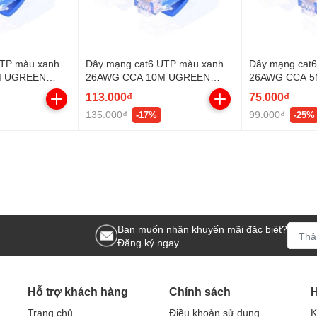
UTP màu xanh
Dây mạng cat6 UTP màu xanh
Dây mạng cat
M UGREEN
26AWG CCA 10M UGREEN
26AWG CCA 
11205
11204
113.000₫
75.000₫
135.000₫
99.000₫
-17%
-25%
Bạn muốn nhận khuyến mãi đặc biệt?
Đăng ký ngay.
Hỗ trợ khách hàng
Chính sách
H
Trang chủ
Điều khoản sử dụng
K