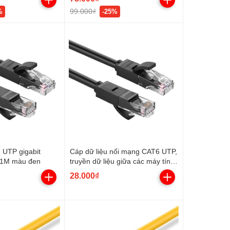
99.000₫
%
-25%
 UTP gigabit
Cáp dữ liệu nối mạng CAT6 UTP,
 1M màu đen
truyền dữ liệu giữa các máy tính,
dài 0.5m Ugreen 20158
28.000₫