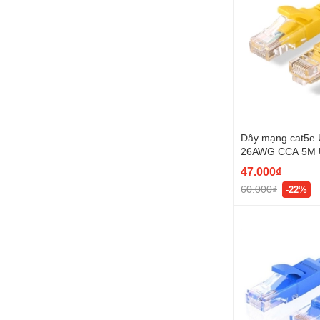
Dây mạng cat5e
26AWG CCA 5M
11233
47.000₫
60.000₫
-22%