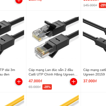
145.000₫
-29
TP dài 3m
Cáp mạng Lan đúc sẵn 2 đầu
Cáp mạng cat6
àu đen
Cat6 UTP Chính Hãng Ugreen
Ugreen 20159
20160 Cao Cấp dài 2m
47.000₫
37.000₫
65.000₫
-28%