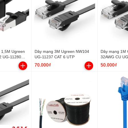
i 1,5M Ugreen
Dây mạng 3M Ugreen NW104
Dây mạng 1M 
2 UG-11280
UG-11237 CAT 6 UTP
32AWG CU U
UG-11235
70.000₫
50.000₫