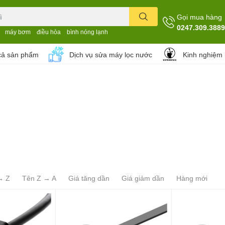
Gọi mua hàng
0247.309.3889
máy bơm
điều hòa
bình nóng lạnh
cả sản phẩm
Dịch vụ sửa máy lọc nước
Kinh nghiệm
→ Z
Tên Z → A
Giá tăng dần
Giá giảm dần
Hàng mới