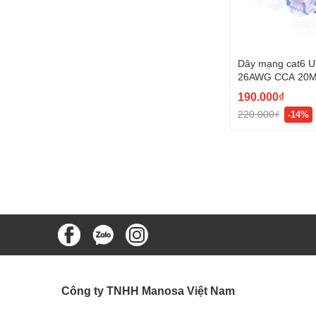
Dây mạng cat6 
26AWG CCA 20
11206
190.000₫
220.000₫
-14%
Công ty TNHH Manosa Việt Nam