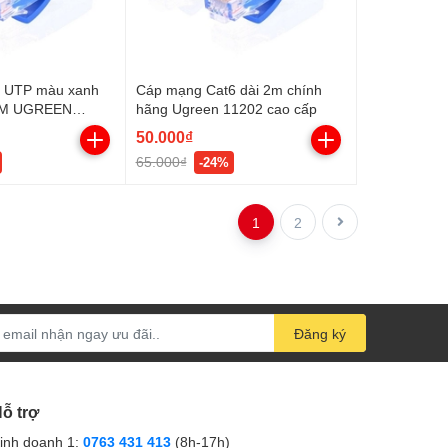
6 UTP màu xanh
Cáp mạng Cat6 dài 2m chính
5M UGREEN
hãng Ugreen 11202 cao cấp
50.000₫
65.000₫
-24%
1
2
Đăng ký
ỗ trợ
inh doanh 1:
0763 431 413
(8h-17h)