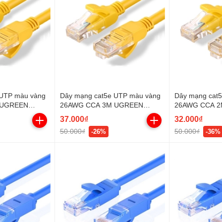
 UTP màu vàng
Dây mạng cat5e UTP màu vàng
Dây mạng cat
 UGREEN
26AWG CCA 3M UGREEN
26AWG CCA 
11232
11231
37.000₫
32.000₫
50.000₫
50.000₫
-26%
-36%