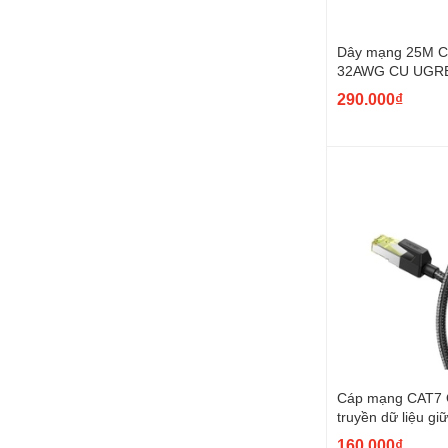
Dây mạng 25M 
32AWG CU UGR
UG-11222
290.000₫
Cáp mạng CAT7
truyền dữ liệu gi
Ugreen 80425 5
160.000₫