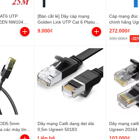
CAT6 UTP
[Bán cắt lẻ] Dây cáp mạng
Cáp mạng đúc
EEN NW104
Golden Link UTP Cat 6 Platium
chính hãng Ug
ngoài trời TAIWAN-TW1105-PE
cấp
9.000₫
272.000₫
390.000₫
-31
 OD5.5mm
Dây mạng Cat6 dạng dẹt dài
Dây mạng cat6
ữa các máy tính
0,5m Ugreen 50183
Ugreen 20164
M
Liên hệ
103.000₫