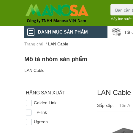
Máy lọc nước
DANH MỤC SẢN PHẨM
Tất 
Trang chủ
/
LAN Cable
Mô tả nhóm sản phẩm
LAN Cable
LAN Cable
HÃNG SẢN XUẤT
Golden Link
Sắp xếp:
Tên A 
TP-link
Ugreen