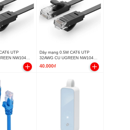
CAT6 UTP
Dây mạng 0.5M CAT6 UTP
GREEN NW104
32AWG CU UGREEN NW104
UG-11234
40.000₫