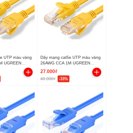
5e UTP màu vàng
Dây mạng cat5e UTP màu vàng
2M UGREEN
26AWG CCA 1M UGREEN
11230
27.000₫
40.000₫
-33%