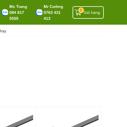
Ms Trang
Mr Cường
0
084 817
0763 431
Giỏ hàng
5555
413
 hay