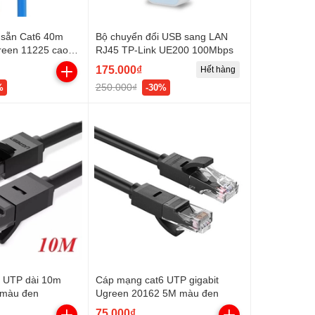
 sẵn Cat6 40m
Bộ chuyển đổi USB sang LAN
reen 11225 cao
RJ45 TP-Link UE200 100Mbps
175.000₫
Hết hàng
250.000₫
%
-30%
 UTP dài 10m
Cáp mạng cat6 UTP gigabit
 màu đen
Ugreen 20162 5M màu đen
75.000₫