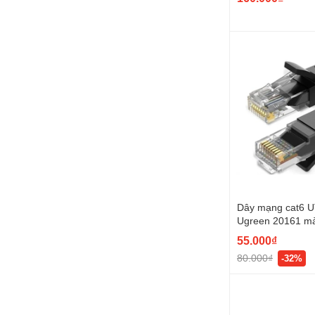
Dây mạng cat6 U
Ugreen 20161 m
55.000₫
80.000₫
-32%