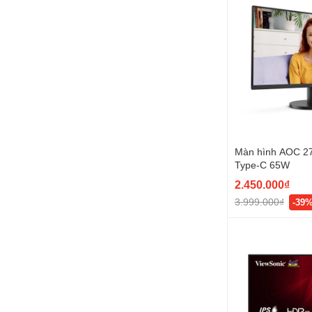
Màn hình AOC 2
Type-C 65W
2.450.000₫
3.999.000₫
-39