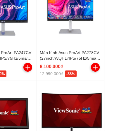
 ProArt PA247CV
Màn hình Asus ProArt PA278CV
/IPS/75Hz/5ms/30
(27inch/WQHD/IPS/75Hz/5ms/35
P+USB
0nits/HDMI+DP
8.100.000₫
12.990.000₫
10%
-38%