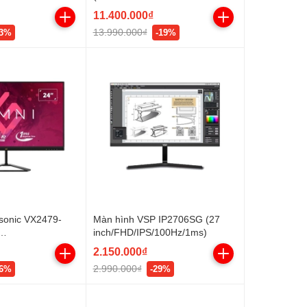
ms - VRR -
nits/HDMI+DP+USB+USBC+Audi
11.400.000₫
manVERIFIED)
o)
13.990.000₫
33%
-19%
sonic VX2479-
Màn hình VSP IP2706SG (27
inch/FHD/IPS/100Hz/1ms)
180Hz/1ms)
2.150.000₫
2.990.000₫
26%
-29%