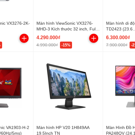
nic VX3276-2K-
Màn hình ViewSonic VX3276-
Màn hình di độ
MHD-3 Kích thước 32 inch, Full
TD2423 (23.6
PS/75Hz/4ms/H
HD, IPS, 75Hz
inch/FHD/VA/7
4.290.000₫
6.300.000₫
HDMI+VGA
4.990.000₫
7.900.000₫
%
-15%
-
nic VA1903-H-2
Màn hình HP V20 1H849AA
Màn Hình Đồ H
N/60Hz/5ms)
19.5Inch TN
PA248QV (24.1