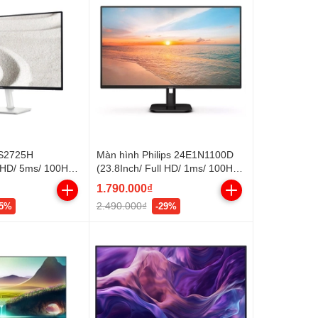
 S2725H
Màn hình Philips 24E1N1100D
l HD/ 5ms/ 100HZ/
(23.8Inch/ Full HD/ 1ms/ 100HZ/
Loa/ Silver/ 3
250cd/m2/ IPS)
1.790.000₫
(24E1N1100D/71)
2.490.000₫
15%
-29%