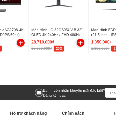
nic VA2708-4K-
Màn Hình LG 32GS95UV-B 32"
Màn Hình ED
D/IPS/60hz)
OLED 4K 240Hz / FHD 480Hz
(21.5 inch - IP
DualResolution VESA - Chân đế
100Hz)
28.710.000₫
1.350.000₫
linh hoạt
35.500.000₫
1.890.000₫
%
-20%
-
Bạn muốn nhận khuyến mãi đặc biệt?
Đăng ký ngay.
Hỗ trợ khách hàng
Chính sách
H