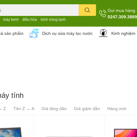
Gọi mua hàng
0247.309.3889
máy bơm
điều hòa
bình nóng lạnh
cả sản phẩm
Dịch vụ sửa máy lọc nước
Kinh nghiệm
áy tính
→ Z
Tên Z → A
Giá tăng dần
Giá giảm dần
Hàng mới