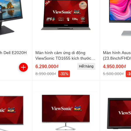
nh Dell E2020H
Màn hình cảm ứng di động
Màn hình Asus
ViewSonic TD1655 kích thước
(23.8inch/FHD
15.6 inch, Full HD, IPS, USB 3.1
0nits/HDMI+D
6.290.000₫
4.950.000₫
Hết hàng
Type-C kép
8.990.000₫
5.500.000₫
-31%
-