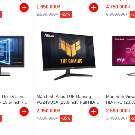
IPS - 75Hz - 5
1.650.000₫
4.750.000₫
Speaker - Cal
2.250.000₫
6.990.000₫
%
-27%
-
 ThinkVision
Màn hình Asus TUF Gaming
Màn hình View
 19.5-inch -
VG249Q3A (23.8Inch/ Full HD/
HD-PRO (23.8
4VN)
1ms/ 180Hz/ 250cd/m2/ IPS/
inch/FHD/IPS/
2.950.000₫
2.590.000₫
Loa)
4.500.000₫
3.490.000₫
%
-35%
-