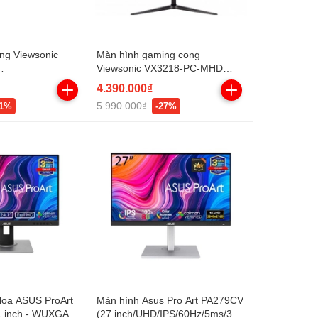
ng Viewsonic
Màn hình gaming cong
Viewsonic VX3218-PC-MHD
5Hz/7ms/250nits/
(31.5Inch/ Full HD/ 1ms/ 180Hz/
4.390.000₫
300cd/m2/ VA/ Tích hợp loa)
5.990.000₫
21%
-27%
ọa ASUS ProArt
Màn hình Asus Pro Art PA279CV
 inch - WUXGA -
(27 inch/UHD/IPS/60Hz/5ms/350