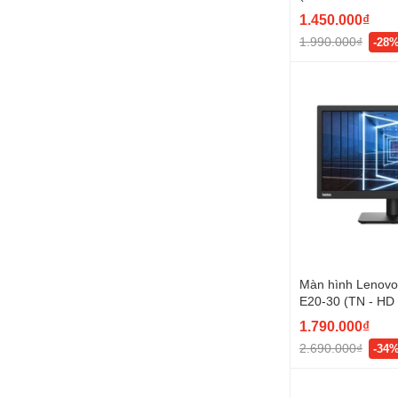
1.450.000₫
1.990.000₫
-28
Màn hình Lenovo
E20-30 (TN - HD -
60Hz - 62F7KAR
1.790.000₫
2.690.000₫
-34