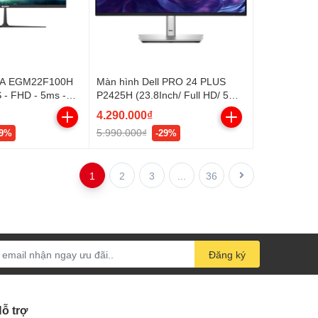
RA EGM22F100H
Màn hình Dell PRO 24 PLUS
S - FHD - 5ms -
P2425H (23.8Inch/ Full HD/ 5ms/
100HZ/ 300cd/m2/ IPS)
4.290.000₫
5.990.000₫
29%
-29%
1
2
3
...
36
Đăng ký
ỗ trợ