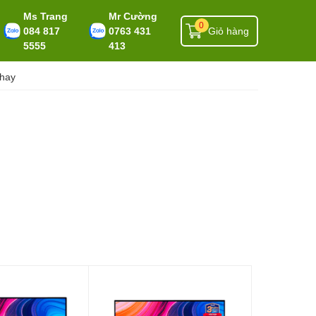
Ms Trang
Mr Cường
0
084 817
0763 431
Giỏ hàng
5555
413
 hay