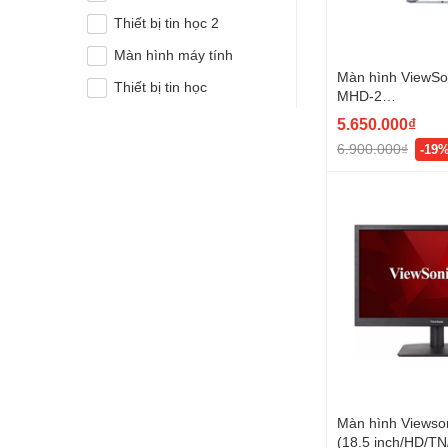
Thiết bị tin học 2
Màn hình máy tính
Màn hình ViewSo
Thiết bị tin học
MHD-2
(31.5inch/QHD/I
5.650.000₫
DMI+DP+mDP)
6.900.000₫
-19
Màn hình Viewso
(18.5 inch/HD/T