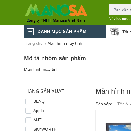
Máy lọc nước
DANH MỤC SẢN PHẨM
Tất 
Trang chủ
/
Màn hình máy tính
Mô tả nhóm sản phẩm
Màn hình máy tính
Màn hình m
HÃNG SẢN XUẤT
BENQ
Sắp xếp:
Tên A 
Apple
ANT
SKYWORTH