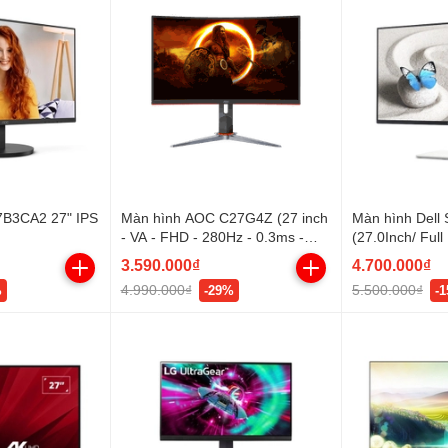
7B3CA2 27" IPS
Màn hình AOC C27G4Z (27 inch
Màn hình Dell
- VA - FHD - 280Hz - 0.3ms -
(27.0Inch/ Ful
Cong)
250cd/m2/ IPS/ 
3.590.000₫
4.700.000₫
Year)
4.990.000₫
5.500.000₫
%
-29%
-