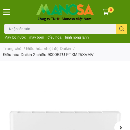
0
Máy lọc nước
máy bơm
điều hòa
bình nóng lạnh
Trang chủ
/
Điều hòa nhiệt độ Daikin
/
Điều hòa Daikin 2 chiều 9000BTU FTXM25XVMV