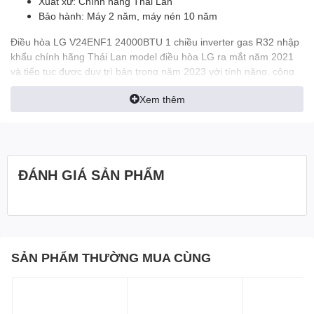
Xuất xứ: Chính hãng Thái Lan
Bảo hành: Máy 2 năm, máy nén 10 năm
Điều hòa LG V24ENF1 24000BTU 1 chiều inverter gas R32 nhập
khẩu chính hãng Thái Lan model điều hòa LG ra mắt năm 2021
và tiếp tục được duy trì bán trong năm 2023 với tính năng, công
nghệ độc đáo đang chờ Bạn trải nghiệm.
Xem thêm
LG Thương hiệu Hàn
Quốc, Nhập khẩu Thái Lan
ĐÁNH GIÁ SẢN PHẨM
cả thế giới tin dùng
LG thương hiệu đến từ đất nước
Hàn Quốc
xinh đẹp. Sản phẩm
LG rất đa dạng: Điều hòa, Tivi, Tủ lạnh, Máy giặt...được cả thế
giới tin dùng. Chúng ta dễ dàng bắt gặp sự hiện diện sản phẩm
SẢN PHẨM THƯỜNG MUA CÙNG
LG trong mỗi gia đình Việt.