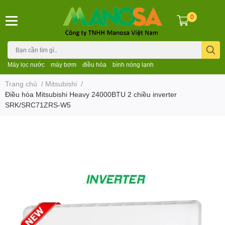
0
Máy lọc nước
máy bơm
điều hòa
bình nóng lạnh
Trang chủ
/
Mitsubishi
/
Điều hòa Mitsubishi Heavy 24000BTU 2 chiều inverter
SRK/SRC71ZRS-W5