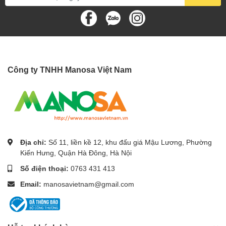
đường ống
Chênh lệch độ cao tối đa
m
20
Gas nạp bổ sung *
g/m
15
Nguồn cấp điện
Dàn lạnh
Công ty TNHH Manosa Việt Nam
Địa chỉ:
Số 11, liền kề 12, khu đấu giá Mậu Lương, Phường
Kiến Hưng, Quận Hà Đông, Hà Nội
Số điện thoại:
0763 431 413
Email:
manosavietnam@gmail.com