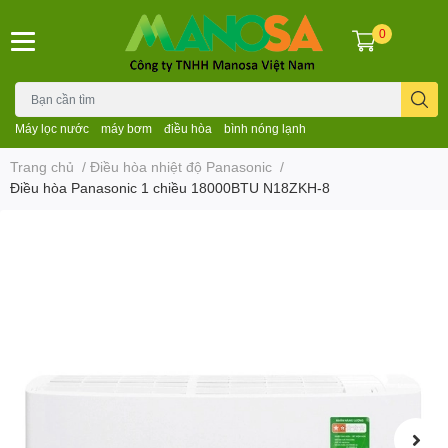
0
Máy lọc nước
máy bơm
điều hòa
bình nóng lạnh
Trang chủ
/
Điều hòa nhiệt độ Panasonic
/
Điều hòa Panasonic 1 chiều 18000BTU N18ZKH-8