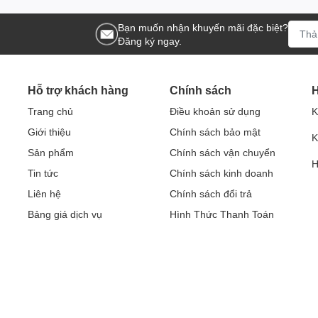
, phổ biến: Apple TV, Clip TV, FPT Play, Galaxy Play (Fim+), MyTV, Net
Bạn muốn nhận khuyến mãi đặc biệt?
Đăng ký ngay.
Hỗ trợ khách hàng
Chính sách
H
tích hợp
LG Voice Search
trên Smart tivi. Bên cạnh đó, thiết bị còn hỗ 
Trang chủ
Điều khoản sử dụng
K
ễ dàng.
Giới thiệu
Chính sách bảo mật
K
ị điện tử bằng giọng nói, cho bạn việc kiểm soát, sử dụng tivi, máy lạnh
Sản phẩm
Chính sách vận chuyển
(Chưa có tiếng Việt) .
H
Tin tức
Chính sách kinh doanh
 phát âm thanh, trình chiếu hình ảnh từ điện thoại lên tivi để bạn xem
Liên hệ
Chính sách đổi trả
Bảng giá dịch vụ
Hình Thức Thanh Toán
ng của mình thành remote để điều khiển, chia sẻ hình ảnh lên tivi thuận
nghiệm xem ấn tượng với bộ xử lý α5 Gen5 AI 4K, hình ảnh chi tiết, 