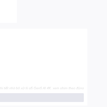
chi tiết nhờ bộ xử lý α5 Gen5 AI 4K, xem phim theo đúng
inQ tìm kiếm bằng giọng nói tiếng Việt đơn giản.