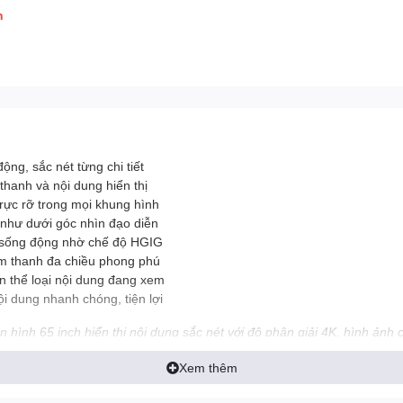
h
ng, sắc nét từng chi tiết
thanh và nội dung hiển thị
ực rỡ trong mọi khung hình
hư dưới góc nhìn đạo diễn
 sống động nhờ chế độ HGIG
m thanh đa chiều phong phú
n thể loại nội dung đang xem
ội dung nhanh chóng, tiện lợi
ình 65 inch hiển thị nội dung sắc nét với độ phân giải 4K, hình ảnh 
h sống động cùng công nghệ AI Sound, tích hợp Magic Remote và AI Th
Xem thêm