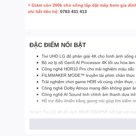
> Giảm còn 200k cho công lắp đặt máy bơm gia đìn
chi tiết liên hệ:
0763 431 413
ĐẶC ĐIỂM NỔI BẬT
Tivi UHD LG độ phân giải 4K cho hình ảnh sống độ
Bộ xử lý α5 Gen5 AI Processor 4K tối ưu hóa âm 
Công nghệ HDR10 Pro cho trải nghiệm màu sắc r
FILMMAKER MODE™ truyền tải phim chân thực n
Trải nghiệm chơi game HDR vô cùng chân thực,
Công nghệ Dolby Atmos mang đến không gian â
Công nghệ AI Sound tinh chỉnh âm thanh dựa trê
Hỗ trợ điều khiển bằng giọng nói giúp tìm kiếm n
Smart Tivi LG 4K 65 inch 65UQ7550PSF nổi bật với màn h
ý đồ của đạo diễn với chế độ FilmMaker Mode, âm than
Tổng quan thiết kế