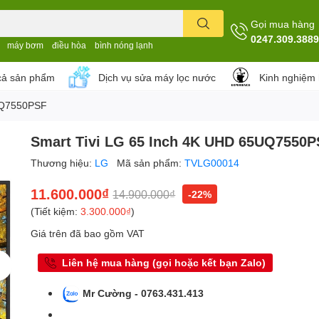
Gọi mua hàng
0247.309.3889
máy bơm
điều hòa
bình nóng lạnh
cả sản phẩm
Dịch vụ sửa máy lọc nước
Kinh nghiệm
5UQ7550PSF
Smart Tivi LG 65 Inch 4K UHD 65UQ7550
Thương hiệu:
LG
Mã sản phẩm:
TVLG00014
11.600.000₫
14.900.000₫
-22%
(Tiết kiệm:
3.300.000₫
)
Giá trên đã bao gồm VAT
Liên hệ mua hàng (gọi hoặc kết bạn Zalo)
Mr Cường - 0763.431.413