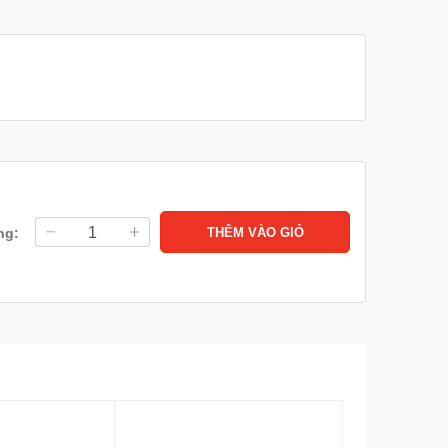
ài hòa với mọi không gian sống.
ế và lắp theo kiểu treo tường để trang trí cho bức
nghị công ty, sảnh khách sạn,...
ng:
THÊM VÀO GIỎ
ét, mượt mà trong từng phút giây.
ng hình.
 sâu rõ nét.