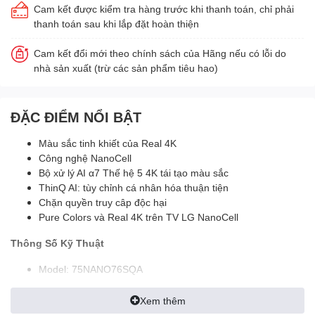
Cam kết được kiểm tra hàng trước khi thanh toán, chỉ phải
thanh toán sau khi lắp đặt hoàn thiện
Cam kết đổi mới theo chính sách của Hãng nếu có lỗi do
nhà sản xuất (trừ các sản phẩm tiêu hao)
ĐẶC ĐIỂM NỔI BẬT
Màu sắc tinh khiết của Real 4K
Công nghệ NanoCell
Bộ xử lý AI α7 Thế hệ 5 4K tái tạo màu sắc
ThinQ AI: tùy chỉnh cá nhân hóa thuận tiện
Chặn quyền truy câp độc hại
Pure Colors và Real 4K trên TV LG NanoCell
Thông Số Kỹ Thuật
Model: 75NANO76SQA
Kích thước màn hình: 75 inch
Độ phân giải: 4K (3840*2160 px)
Xem thêm
Loại màn hình hiển thị: 4K NanoCell