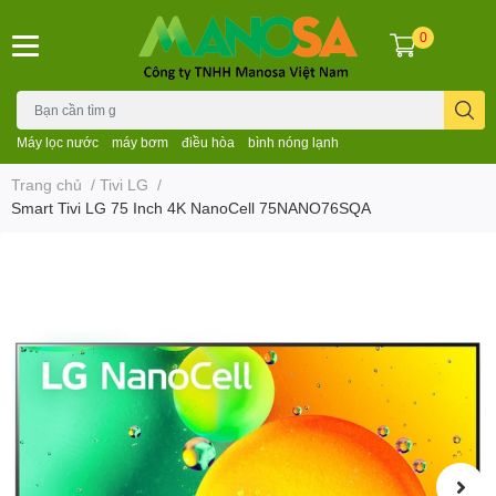
0
Máy lọc nước
máy bơm
điều hòa
bình nóng lạnh
Trang chủ
/
Tivi LG
/
Smart Tivi LG 75 Inch 4K NanoCell 75NANO76SQA