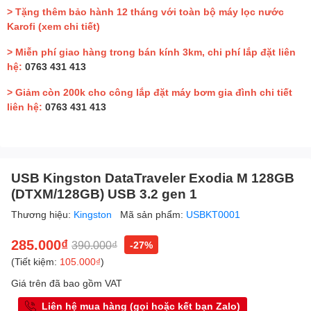
> Tặng thêm bảo hành 12 tháng với toàn bộ máy lọc nước
Karofi
(xem chi tiết)
> Miễn phí giao hàng trong bán kính 3km, chi phí lắp đặt liên
hệ:
0763 431 413
> Giảm còn 200k cho công lắp đặt máy bơm gia đình chi tiết
liên hệ:
0763 431 413
USB Kingston DataTraveler Exodia M 128GB
(DTXM/128GB) USB 3.2 gen 1
Thương hiệu:
Kingston
Mã sản phẩm:
USBKT0001
285.000₫
390.000₫
-27%
(Tiết kiệm:
105.000₫
)
Giá trên đã bao gồm VAT
Liên hệ mua hàng (gọi hoặc kết bạn Zalo)