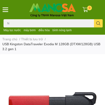
0
Máy lọc nước
máy bơm
điều hòa
bình nóng lạnh
Trang chủ
/
Thiết bị lưu trữ
/
USB Kingston DataTraveler Exodia M 128GB (DTXM/128GB) USB
3.2 gen 1