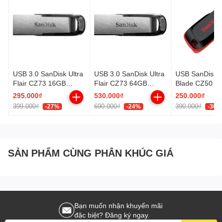
USB 3.0 SanDisk Ultra
USB 3.0 SanDisk Ultra
USB SanDisk 
Flair CZ73 16GB
Flair CZ73 64GB
Blade CZ50 1
SDCZ73-016G-G46
(SDCZ73-064G-G46)
(SDCZ50-016
295.000₫
530.000₫
250.000₫
399.000₫
690.000₫
390.000₫
-27%
-24%
-36%
SẢN PHẨM CÙNG PHÂN KHÚC GIÁ
Bạn muốn nhận khuyến mãi
đặc biệt? Đăng ký ngay.