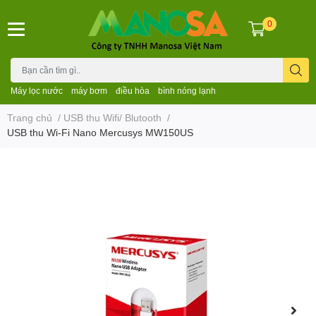
0
Máy lọc nước
máy bơm
điều hòa
bình nóng lạnh
Trang chủ
/
USB thu Wifi/ Blutooth
/
USB thu Wi-Fi Nano Mercusys MW150US