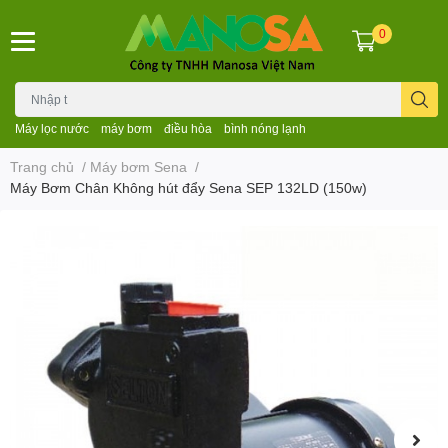
0
Máy lọc nước
máy bơm
điều hòa
bình nóng lạnh
Trang chủ
/
Máy bơm Sena
/
Máy Bơm Chân Không hút đẩy Sena SEP 132LD (150w)