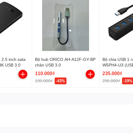
2.5 inch sata
Bộ hub ORICO AH-A12F-GY-BP
Bộ chia USB 1 r
K USB 3.0
chân USB 3.0
W5PH4-U3 (USB
110.000₫
235.000₫
190.000₫
290.000₫
-43%
-19%