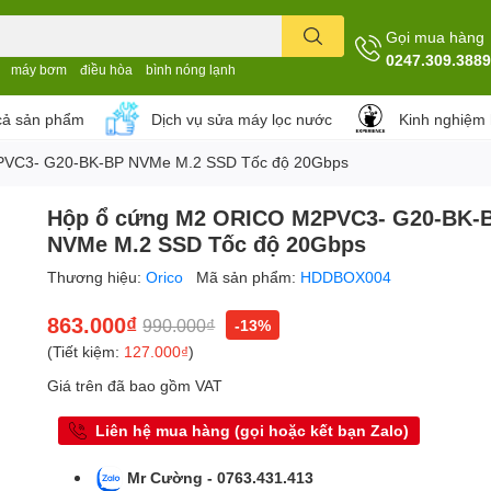
Gọi mua hàng
0247.309.3889
máy bơm
điều hòa
bình nóng lạnh
cả sản phẩm
Dịch vụ sửa máy lọc nước
Kinh nghiệm
PVC3- G20-BK-BP NVMe M.2 SSD Tốc độ 20Gbps
Hộp ổ cứng M2 ORICO M2PVC3- G20-BK-
NVMe M.2 SSD Tốc độ 20Gbps
Thương hiệu:
Orico
Mã sản phẩm:
HDDBOX004
863.000₫
990.000₫
-13%
(Tiết kiệm:
127.000₫
)
Giá trên đã bao gồm VAT
Liên hệ mua hàng (gọi hoặc kết bạn Zalo)
Mr Cường - 0763.431.413