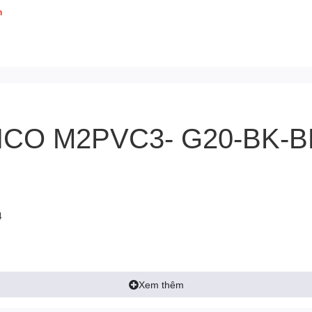
h
RICO M2PVC3- G20-BK-
4
Xem thêm
 Samsung 980 Pro
và cho tốc độ không ổn định với
SSD Kingston K