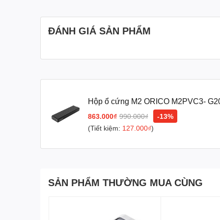
ĐÁNH GIÁ SẢN PHẨM
Hộp ổ cứng M2 ORICO M2PVC3- G2
M.2 SSD Tốc độ 20Gbps
863.000₫
990.000₫
-13%
(Tiết kiệm:
127.000₫
)
SẢN PHẨM THƯỜNG MUA CÙNG