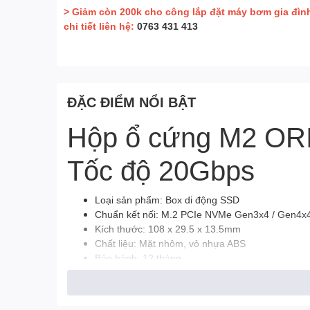
> Giảm còn 200k cho công lắp đặt máy bơm gia đìn
chi tiết liên hệ:
0763 431 413
ĐẶC ĐIỂM NỔI BẬT
Hộp ổ cứng M2 O
Tốc độ 20Gbps
Loại sản phẩm: Box di động SSD
Chuẩn kết nối: M.2 PCIe NVMe Gen3x4 / Gen4x
Kích thước: 108 x 29.5 x 13.5mm
Chất liệu: Mặt nhôm, vỏ nhựa ABS
Bảo hành: 12 tháng
**** Lưu ý:
Sản phẩm không tương thích với dòng
SSD