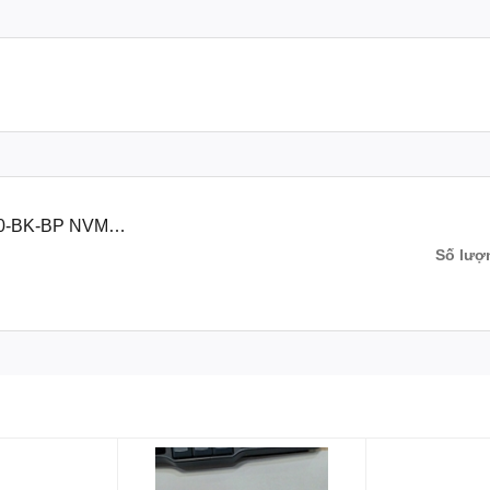
0-BK-BP NVMe
Số lượ