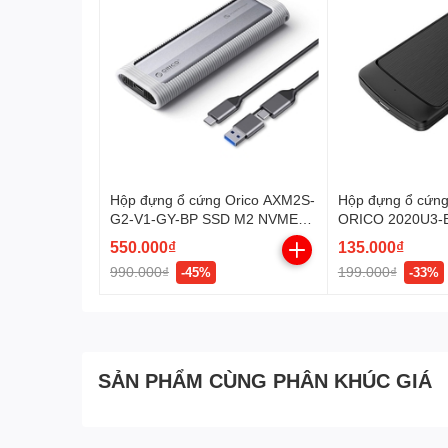
Hộp đựng ổ cứng Orico AXM2S-
Hộp đựng ổ cứng 
G2-V1-GY-BP SSD M2 NVME
ORICO 2020U3-B
và M.2 Sata (Tốc độ 10Gbps)
550.000₫
135.000₫
990.000₫
199.000₫
-45%
-33%
SẢN PHẨM CÙNG PHÂN KHÚC GIÁ