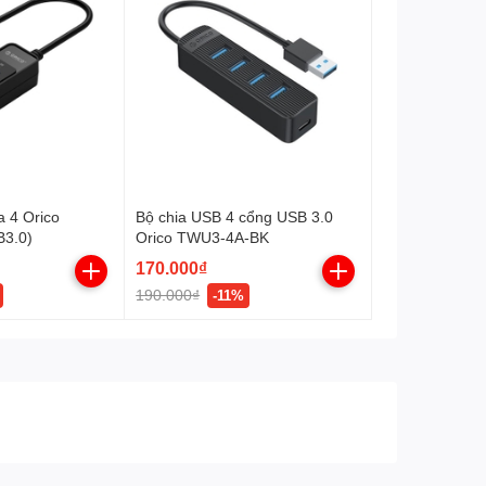
a 4 Orico
Bộ chia USB 4 cổng USB 3.0
3.0)
Orico TWU3-4A-BK
170.000₫
190.000₫
-11%