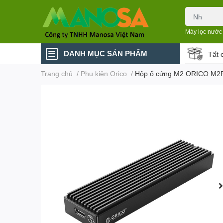
Máy lọc nước
DANH MỤC SẢN PHẨM
Tất 
Trang chủ
/
Phụ kiện Orico
/
Hộp ổ cứng M2 ORICO M2