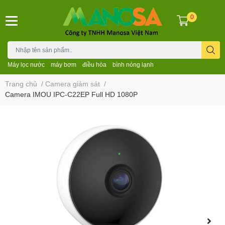
0
Máy lọc nước
máy bơm
điều hòa
bình nóng lạnh
Trang chủ
/
Camera giám sát
/
Camera IMOU IPC-C22EP Full HD 1080P