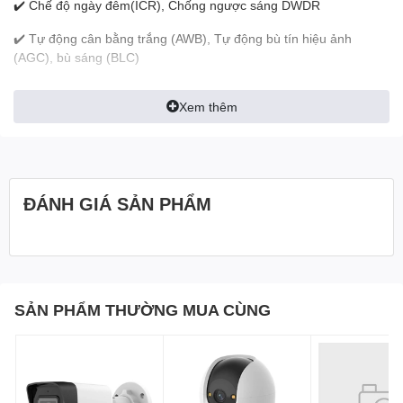
✔️ Chế độ ngày đêm(ICR), Chống ngược sáng DWDR
✔️ Tự động cân bằng trắng (AWB), Tự động bù tín hiệu ảnh
(AGC), bù sáng (BLC)
✔️ Tầm xa hồng ngoại 10m với công nghệ hồng ngoại thông minh
Xem thêm
✔️ Đàm thoại hai chiều – chuẩn âm thanh G.711a / G.711u / PCM
✔️ chuẩn tương thích ONVIF
✔️ Chất liệu vỏ plastic
ĐÁNH GIÁ SẢN PHẨM
✔️ Môi trường làm việc từ -10°C~+45°C (< 95%RH)
CAMERA IMOU IPC-C22EP
FULL HD 1080P
SẢN PHẨM THƯỜNG MUA CÙNG
Camera IMOU IPC-C22EP
được thiết kế đơn giản không kém
phần sang trọng – chất liệu vỏ plastic. với kích thước gọn nhẹ
120mm*66mm*33mmvà đầy đủ các tính năng cần thiết của một
cái camera. Các tính năng cần thiết như đàm thoại, quan sát ban
đêm, cảnh báo chống trộm. Ngoài ra, điểm ưu của C22EP này là