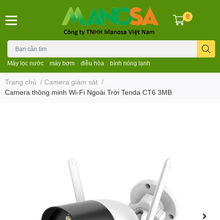
0
Máy lọc nước
máy bơm
điều hòa
bình nóng lạnh
Trang chủ
/
Camera giám sát
/
Camera thông minh Wi-Fi Ngoài Trời Tenda CT6 3MB