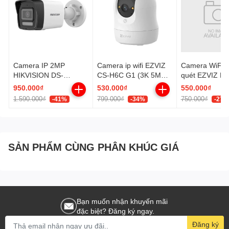
Camera IP 2MP
Camera ip wifi EZVIZ
Camera WiFi 
HIKVISION DS-
CS-H6C G1 (3K 5MP/
quét EZVIZ H6
2CD1023G2-LIU
Quay quét)
3K 5MP
950.000₫
530.000₫
550.000₫
1.590.000₫
799.000₫
750.000₫
-41%
-34%
-27%
SẢN PHẨM CÙNG PHÂN KHÚC GIÁ
Bạn muốn nhận khuyến mãi
đặc biệt? Đăng ký ngay.
Đăng ký