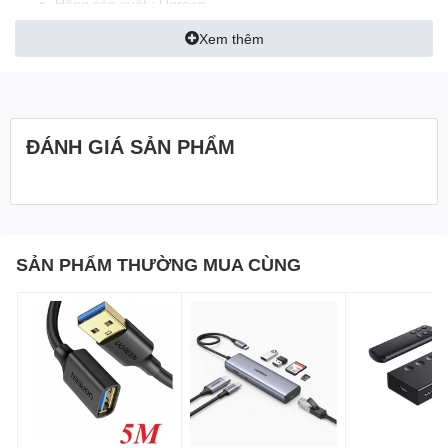
Hãng sản xuất : Ugreen
Xem thêm
Mã sản phẩm : 50107
Chiều dài cáp : 1,5m
Hỗ trợ độ phân giải : 4k 50/60hz
ĐÁNH GIÁ SẢN PHẨM
Dây cáp bọc vải dù độ bên cao , đầu cáp mạ vàng
Chuẩn kết nối : HDMI 2.0
Hỗ trợ HD Dolby Digital 7.1
SẢN PHẨM THƯỜNG MUA CÙNG