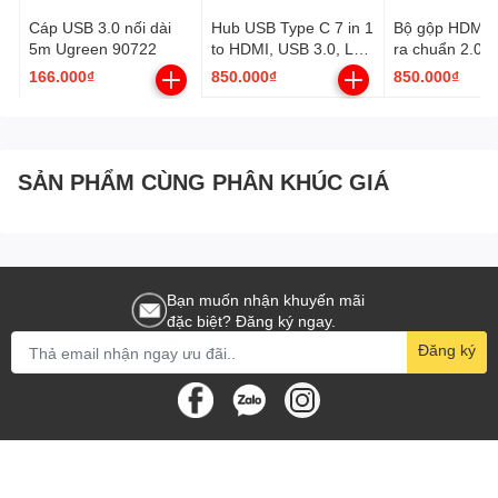
Cáp USB 3.0 nối dài
Hub USB Type C 7 in 1
Bộ gộp HDMI 5
5m Ugreen 90722
to HDMI, USB 3.0, Lan
ra chuẩn 2.0 h
RJ45, SD/TF, PD
4K@60Hz 3D 
166.000₫
850.000₫
850.000₫
100W Ugreen 90568
HDR HDCP2.2
90512
SẢN PHẨM CÙNG PHÂN KHÚC GIÁ
Bạn muốn nhận khuyến mãi
đặc biệt? Đăng ký ngay.
Đăng ký