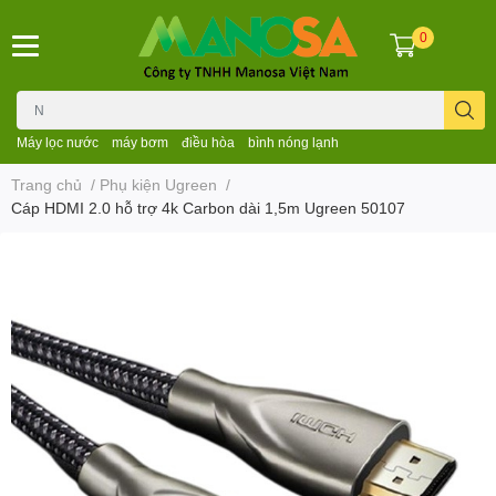
0
Máy lọc nước
máy bơm
điều hòa
bình nóng lạnh
Trang chủ
/
Phụ kiện Ugreen
/
Cáp HDMI 2.0 hỗ trợ 4k Carbon dài 1,5m Ugreen 50107