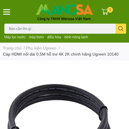
0
Máy lọc nước
máy bơm
điều hòa
bình nóng lạnh
Trang chủ
/
Phụ kiện Ugreen
/
Cáp HDMI nối dài 0,5M hỗ trợ 4K 2K chính hãng Ugreen 10140