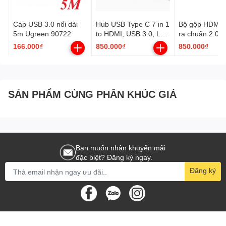
- Cho phép độ phân giải video vượt xa
1080p,
hỗ trợ hiển thị thế
Cáp USB 3.0 nối dài
Hub USB Type C 7 in 1
Bộ gộp HDMI 5
hệ tiếp theo sẽ cạnh tranh với hệ thống Digital Cinema sử dụng
5m Ugreen 90722
to HDMI, USB 3.0, Lan
ra chuẩn 2.0 h
trong nhiều rạp chiếu phim thương mại.
RJ45, SD/TF, PD
4K@60Hz 3D 
166.000₫
850.000₫
850.000₫
100W Ugreen 90568
HDR HDCP2.2
90512
SẢN PHẨM CÙNG PHÂN KHÚC GIÁ
Bạn muốn nhận khuyến mãi
đặc biệt? Đăng ký ngay.
Đăng ký