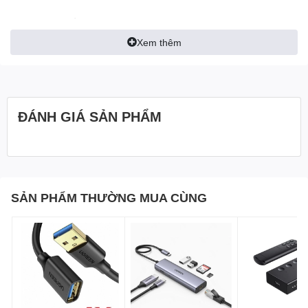
- Hãng sản xuất :
Ugreen
Xem thêm
- Cáp hỗ trợ mở rộng truyền tải tín hiệu hình ảnh tốc độ cao thông
qua cáp Ethernet, tốc độ truyền dữ liệu lên đến 2.
10,2 Gb / s.
- Hỗ trợ Dolby TrueHD và DTS-HD Master Audio
ĐÁNH GIÁ SẢN PHẨM
- Áp dụng công nghệ cao cấp HDCP compliant.
- Truyền tải mạng tốc độ cao vào một liên kết
HDMI
- Cho phép TV HDMI kết nối với một built-tuner để gửi dữ liệu
SẢN PHẨM THƯỜNG MUA CÙNG
âm thanh "ngược dòng" với một hệ thống âm thanh surround, loại
bỏ sự cần thiết cho một cáp âm thanh riêng biệt.
- Hỗ trợ 3D giúp bạn xem video 3D, chơi game 3D và các ứng
dụng 3D cao cấp
- Hỗ trợ độ phân giải 4K