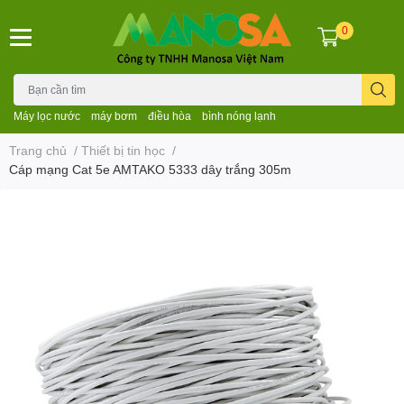
0
Máy lọc nước
máy bơm
điều hòa
bình nóng lạnh
Trang chủ
/
Thiết bị tin học
/
Cáp mạng Cat 5e AMTAKO 5333 dây trắng 305m