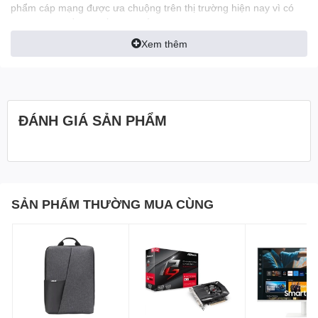
phẩm cáp mạng được ưa chuộng trên thị trường hiện nay vì có
khả năng truyền tải tốt, xa và ổn định.
Xem thêm
TÍNH NĂNG NỔI BẬT
Cáp mạng Cat 5e AMTAKO 5333 với kết cấu 8 lõi hợp kim đồng,
cùng công nghệ chế tạo đạt chuẩn đảm bảo tốc độ truyền tải dữ
liệu đạt tiêu chuẩn
ĐÁNH GIÁ SẢN PHẨM
Cáp mạng Cat 5e AMTAKO 5333 là dòng sản phẩm chất lượng
với lớp vỏ bền bỉ dẻo dai, được sản xuất bẳng nguyên liệu nhựa
PVC cao cấp, tăng khả năng chịu nhiệt. Sản phẩm thân thiện với
môi trường và sức khỏe của người tiêu dùng, thích hợp với các
thiết kế hệ thống mạng cho văn phòng, nhà ở.
SẢN PHẨM THƯỜNG MUA CÙNG
Cáp mạng Cat 5e AMTAKO 5333 được đóng gói theo tiêu chuẩn
châu Âu 305m/cuộn tương ứng với 1000feet.