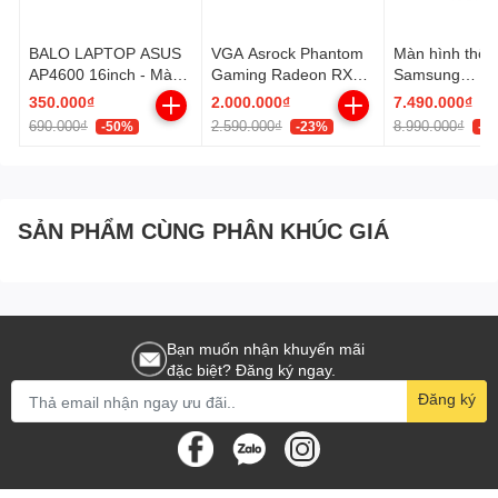
BALO LAPTOP ASUS
VGA Asrock Phantom
Màn hình thôn
AP4600 16inch - Màu
Gaming Radeon RX
Samsung
Xám Đen, Chống
550 4GB
LS32CM701U
350.000₫
2.000.000₫
7.490.000₫
Thấm Nước
(31.5.0 inch - 
690.000₫
2.590.000₫
8.990.000₫
-50%
-23%
-1
4ms - 60Hz)
SẢN PHẨM CÙNG PHÂN KHÚC GIÁ
Bạn muốn nhận khuyến mãi
đặc biệt? Đăng ký ngay.
Đăng ký