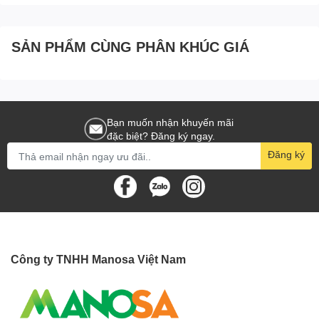
karofi
. Mỗi thành viên trong công ty luôn cố gừng không ngừng,
cải tiến và nâng cao chất lượng. Đảm bảo sẽ cung cấp cho bạn
và gia đình những dòng máy hiện đại và tiên tiến nhất.
SẢN PHẨM CÙNG PHÂN KHÚC GIÁ
Cùng tìm hiểu về cây nước nóng lạnh Karofi HCV200 hút
bình ngay trong bài viết dưới đây để hiểu rõ hơn về chức năng,
cấu tạo chi tiết của sản phẩm đối với cuộc sống của mọi người và
tầm quan trọng của thiết bị đối với gia đình của mình nhé.
Bạn muốn nhận khuyến mãi
đặc biệt? Đăng ký ngay.
Đăng ký
Công ty TNHH Manosa Việt Nam
Hình ảnh cây nước nóng lạnh hút bình HCV200