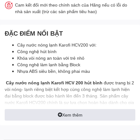
Cam kết đổi mới theo chính sách của Hãng nếu có lỗi do
nhà sản xuất (trừ các sản phẩm tiêu hao)
ĐẶC ĐIỂM NỔI BẬT
Cây nước nóng lạnh Karofi HCV200 với:
Công nghệ hút bình
Khóa vòi nóng an toàn với trẻ nhỏ
Công nghệ làm lạnh bằng Block
Nhựa ABS siêu bền, không phai màu
Cây nước nóng lạnh Karofi HCV 200 hút bình
được trang bị 2
vòi nóng- lạnh riêng biệt kết hợp cùng công nghệ làm lạnh hiện
đại bằng block được bảo hành lên đến 3 tháng. Sản phẩm cây
nước Karofi HCV200 chính là sự lựa chọn hoàn hảo dành cho gia
đình bạn.
Xem thêm
Giới thiệu về Karofi- Công
ty uy tín hàng đầu Việt Nam