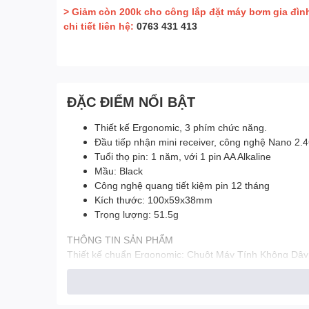
> Giảm còn 200k cho công lắp đặt máy bơm gia đìn
chi tiết liên hệ:
0763 431 413
ĐẶC ĐIỂM NỔI BẬT
Thiết kế Ergonomic, 3 phím chức năng.
Đầu tiếp nhận mini receiver, công nghệ Nano 2.
Tuổi thọ pin: 1 năm, với 1 pin AA Alkaline
Mầu: Black
Công nghệ quang tiết kiệm pin 12 tháng
Kích thước: 100x59x38mm
Trọng lượng: 51.5g
THÔNG TIN SẢN PHẨM
Thiết kế chuẩn Ergonomic: Chuột Máy Tính Không Dây 
cảm giác thoải mái khi sử dụng trong thời gian dài.
Độ phân giải 1000DPI: Chuột Máy Tính Không Dây Fuhl
nhất. Đặc biệt chuột có thể vận hành thoải mái trên nh