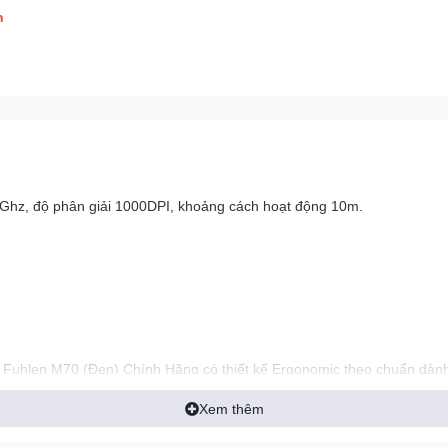
h
4Ghz, độ phân giải 1000DPI, khoảng cách hoạt động 10m.
Fuhlen M70 (Đen) Chính Hãng có thiết kế Ergonomic theo chuẩn dành
Xem thêm
en M70 (Đen) Chính Hãng với độ phân giải cao, lên đến 1000DPI bạn 
iều bề mặt khác nhau.