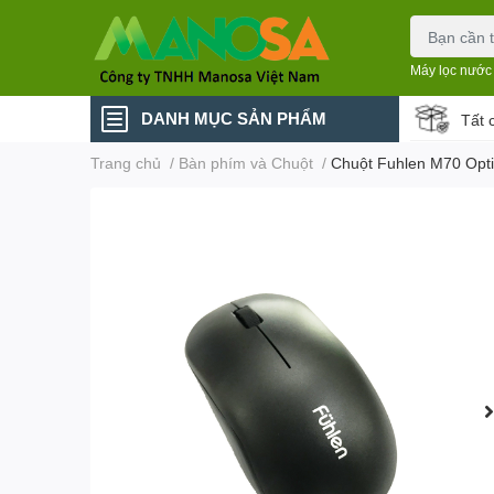
Máy lọc nước
DANH MỤC SẢN PHẨM
Tất 
Trang chủ
/
Bàn phím và Chuột
/
Chuột Fuhlen M70 Opti