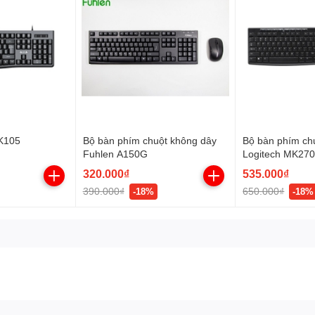
K105
Bộ bàn phím chuột không dây
Bộ bàn phím ch
Fuhlen A150G
Logitech MK270
320.000₫
535.000₫
390.000₫
650.000₫
-18%
-18%