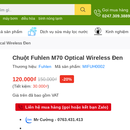
Gọi mua hàng
0247.309.3889
máy bơm
điều hòa
bình nóng lạnh
cả sản phẩm
Dịch vụ sửa máy lọc nước
Kinh nghiệm
cal Wireless Đen
Chuột Fuhlen M70 Optical Wireless Đen
Thương hiệu:
Fuhlen
Mã sản phẩm:
MIFUH0002
120.000₫
150.000₫
-20%
(Tiết kiệm:
30.000₫
)
Giá trên đã bao gồm VAT
Liên hệ mua hàng (gọi hoặc kết bạn Zalo)
Mr Cường - 0763.431.413