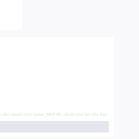
 cho người chơi game. Nhờ đó, chuột vừa tay cho bạn
có thể sử chuột một cách chính xác và nhanh nhạy