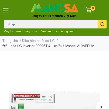
0
Máy lọc nước
máy bơm
điều hòa
bình nóng lạnh
Trang chủ
/
Điều hòa nhiệt độ LG
/
Điều hòa LG inverter 9000BTU 1 chiều UVnano V10APFUV