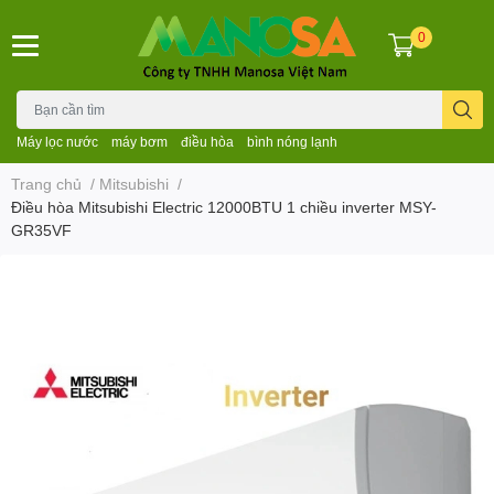
0
Máy lọc nước
máy bơm
điều hòa
bình nóng lạnh
Trang chủ
/
Mitsubishi
/
Điều hòa Mitsubishi Electric 12000BTU 1 chiều inverter MSY-
GR35VF