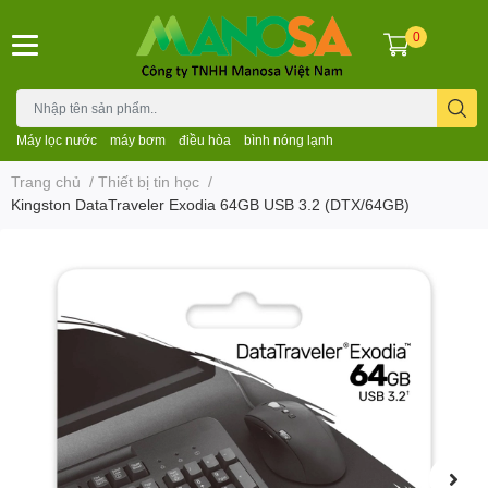
0
Máy lọc nước
máy bơm
điều hòa
bình nóng lạnh
Trang chủ
/
Thiết bị tin học
/
Kingston DataTraveler Exodia 64GB USB 3.2 (DTX/64GB)