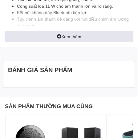
Công suất loa 11 W cho âm thanh lớn và rõ ràng.
Kết nối không dây Bluetooth tiện lợi.
Tùy chỉnh âm thanh dễ dàng với nút điều chỉnh âm lượng
và remote.
Thông số kỹ thuật
Xem thêm
Cách kết nối Bluetooth
Chất liệu Gỗ ép
Công suất 11w
Công suất loa siêu trầm 5W
Công suất loa vệ tinh 3W x 2
ĐÁNH GIÁ SẢN PHẨM
SẢN PHẨM THƯỜNG MUA CÙNG