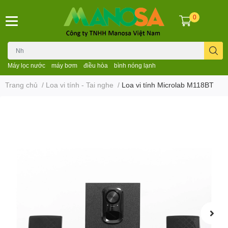
0
Máy lọc nước
máy bơm
điều hòa
bình nóng lạnh
Trang chủ
/
Loa vi tính - Tai nghe
/
Loa vi tính Microlab M118BT