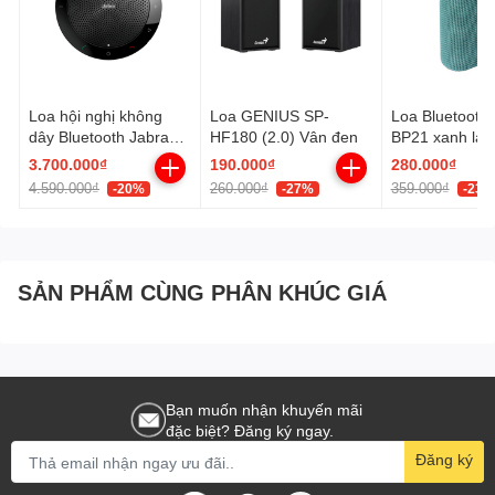
Loa hội nghị không
Loa GENIUS SP-
Loa Bluetooth 
dây Bluetooth Jabra
HF180 (2.0) Vân đen
BP21 xanh lá
SPEAK 510 UC
3.700.000₫
190.000₫
280.000₫
4.590.000₫
260.000₫
359.000₫
-20%
-27%
-23%
SẢN PHẨM CÙNG PHÂN KHÚC GIÁ
Bạn muốn nhận khuyến mãi
đặc biệt? Đăng ký ngay.
Đăng ký