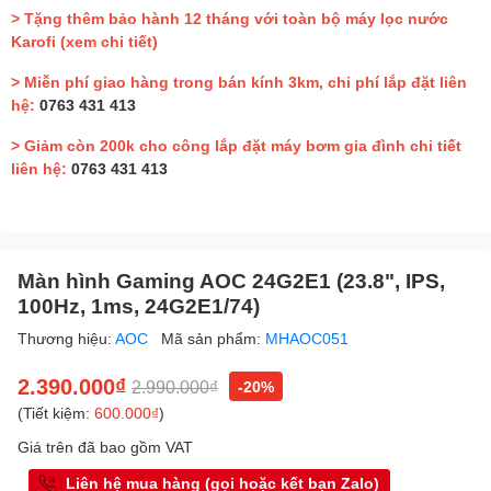
> Tặng thêm bảo hành 12 tháng với toàn bộ máy lọc nước
Karofi
(xem chi tiết)
> Miễn phí giao hàng trong bán kính 3km, chi phí lắp đặt liên
hệ:
0763 431 413
> Giảm còn 200k cho công lắp đặt máy bơm gia đình chi tiết
liên hệ:
0763 431 413
Màn hình Gaming AOC 24G2E1 (23.8", IPS,
100Hz, 1ms, 24G2E1/74)
Thương hiệu:
AOC
Mã sản phẩm:
MHAOC051
2.390.000₫
2.990.000₫
-20%
(Tiết kiệm:
600.000₫
)
Giá trên đã bao gồm VAT
Liên hệ mua hàng (gọi hoặc kết bạn Zalo)