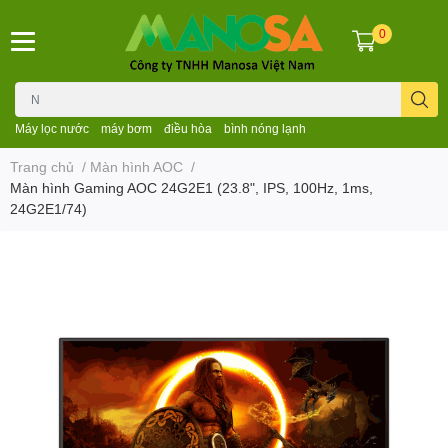
0
Máy lọc nước
máy bơm
điều hòa
bình nóng lạnh
Trang chủ
/
Màn hình AOC
/
Màn hình Gaming AOC 24G2E1 (23.8", IPS, 100Hz, 1ms,
24G2E1/74)