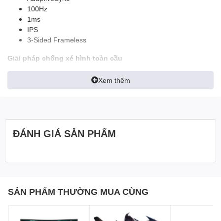
100Hz
1ms
IPS
3-Sided Frameless
Giải pháp chống xé hình toàn cầu
Khi chơi trò chơi,người dùng không nên phải đắn đo khi lựa chọn
Xem thêm
xé hình hoặc hình ảnh xấu. Hãy chọn cho mình sự mượt mà,
chính xác trong từng chuyển động từ công nghệ Adaptive-Sync
được tích hợp.
Tốc độ phản hồi cao
ĐÁNH GIÁ SẢN PHẨM
Với tốc độ phản hồi 1ms, mọi chuyển động sẽ luôn mượt mà và
không bị tình trạng bóng ma. Hãy chọn cho mình con đường để
tới chiến thắng một cách dễ dàng nhất.
Tấm Nền IPS
SẢN PHẨM THƯỜNG MUA CÙNG
Tấm nền IPS đem tời hình ảnh sống động và màu sắc chân thật,
đồng thời đem lại một góc nhìn rộng, tạo nên sự tiện lợi hơn các