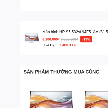
Màn hình HP S5 532sf 94F51AA (31.5I
5ms/ 100HZ/ 300 cd/m2/ IPS)
6.100.000₫
7.500.000₫
-19%
(Tiết kiệm:
1.400.000₫
)
SẢN PHẨM THƯỜNG MUA CÙNG