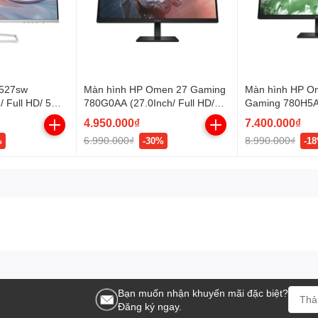
 527sw
Màn hình HP Omen 27 Gaming
Màn hình HP O
 Full HD/ 5ms/
780G0AA (27.0Inch/ Full HD/
Gaming 780H5AA
2/ IPS)
1ms/ 165Hz/ 400cd/m2/ IPS)
QHD (2560x1440
4.950.000₫
7.400.000₫
400cd/m2/ IPS)
6.990.000₫
8.990.000₫
%
-30%
-1
Bạn muốn nhận khuyến mãi đặc biệt?
Đăng ký ngay.