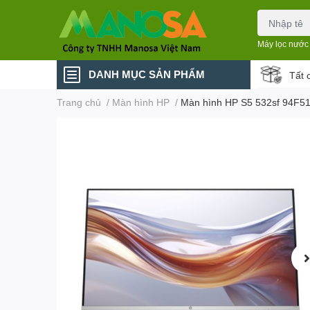
Máy lọc nước
DANH MỤC SẢN PHẨM
Tất 
Trang chủ
/
Màn hình HP
/
Màn hình HP S5 532sf 94F51A