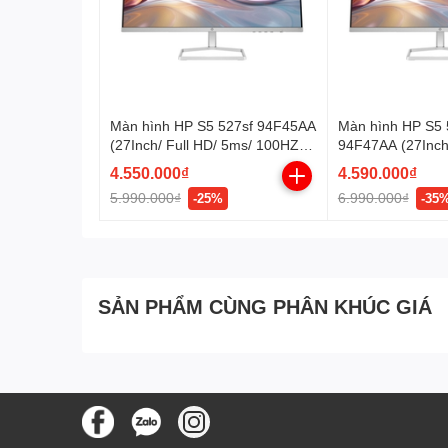
Màn hình HP S5 527sf 94F45AA
Màn hình HP S5
(27Inch/ Full HD/ 5ms/ 100HZ/
94F47AA (27Inch/
300 cd/m2/ IPS)
100HZ/ 300 cd/m
4.550.000₫
4.590.000₫
5.990.000₫
6.990.000₫
-25%
-35
SẢN PHẨM CÙNG PHÂN KHÚC GIÁ