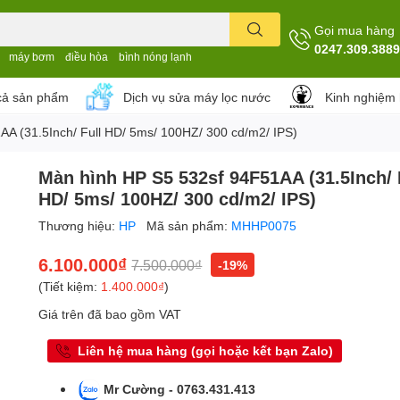
Gọi mua hàng
0247.309.3889
máy bơm
điều hòa
bình nóng lạnh
cả sản phẩm
Dịch vụ sửa máy lọc nước
Kinh nghiệm
A (31.5Inch/ Full HD/ 5ms/ 100HZ/ 300 cd/m2/ IPS)
Màn hình HP S5 532sf 94F51AA (31.5Inch/ 
HD/ 5ms/ 100HZ/ 300 cd/m2/ IPS)
Thương hiệu:
HP
Mã sản phẩm:
MHHP0075
6.100.000₫
7.500.000₫
-19%
(Tiết kiệm:
1.400.000₫
)
Giá trên đã bao gồm VAT
Liên hệ mua hàng (gọi hoặc kết bạn Zalo)
Mr Cường - 0763.431.413