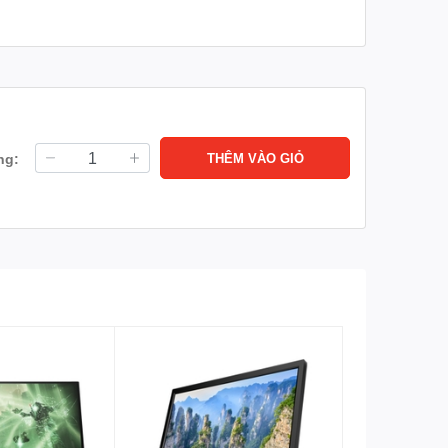
ng:
THÊM VÀO GIỎ