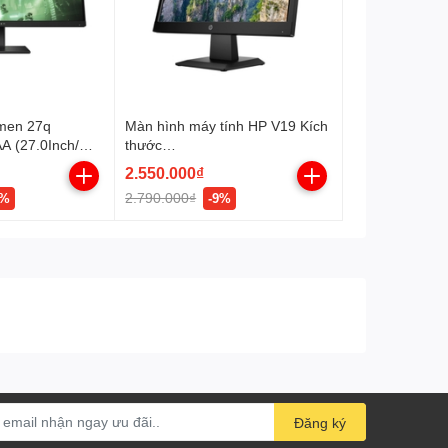
men 27q
Màn hình máy tính HP V19 Kích
 (27.0Inch/
thước
)/ 1ms/ 165Hz/
18.5INCH/1366x768@60Hz/VG
2.550.000₫
A/ĐEN (9TN41AA)
2.790.000₫
8%
-9%
Đăng ký