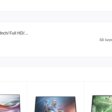
nch/ Full HD/
Số lượ