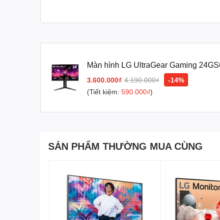
Màn hình LG UltraGear Gaming 24GS
/ IPS / FHD / 180Hz / 1ms)
3.600.000₫
4.190.000₫
-14%
(Tiết kiệm:
590.000₫
)
SẢN PHẨM THƯỜNG MUA CÙNG