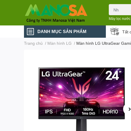
Máy lọc nước
DANH MỤC SẢN PHẨM
Tất 
Trang chủ
/
Màn hình LG
/
Màn hình LG UltraGear Gami