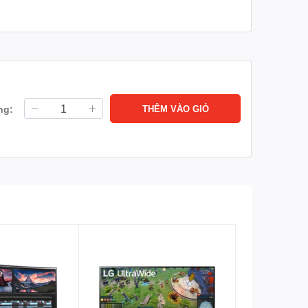
ng:
THÊM VÀO GIỎ