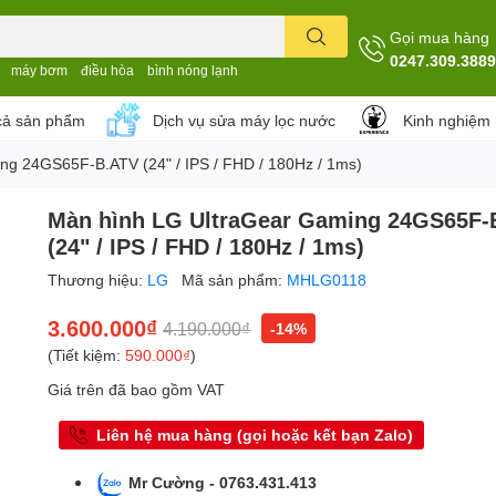
Gọi mua hàng
0247.309.3889
máy bơm
điều hòa
bình nóng lạnh
cả sản phẩm
Dịch vụ sửa máy lọc nước
Kinh nghiệm
ng 24GS65F-B.ATV (24" / IPS / FHD / 180Hz / 1ms)
Màn hình LG UltraGear Gaming 24GS65F-
(24" / IPS / FHD / 180Hz / 1ms)
Thương hiệu:
LG
Mã sản phẩm:
MHLG0118
3.600.000₫
4.190.000₫
-14%
(Tiết kiệm:
590.000₫
)
Giá trên đã bao gồm VAT
Liên hệ mua hàng (gọi hoặc kết bạn Zalo)
Mr Cường - 0763.431.413