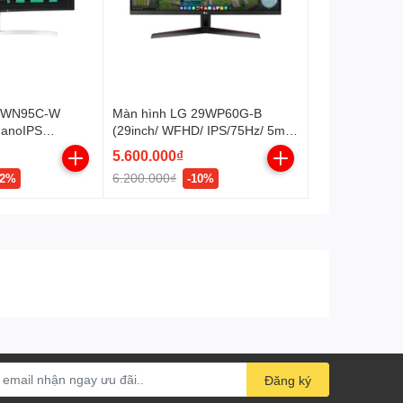
38WN95C-W
Màn hình LG 29WP60G-B
NanoIPS
(29inch/ WFHD/ IPS/75Hz/ 5ms/
nits
200nits/
5.600.000₫
-
HDMI+DP+USBC+Audio/
6.200.000₫
12%
-10%
/Cong)
FreeSync) (29WP60G-B.ATV)
Đăng ký