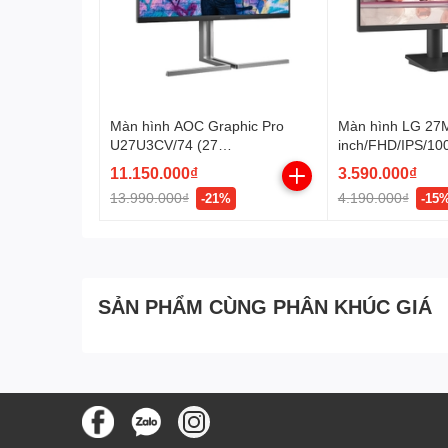
Màn hình AOC Graphic Pro
Màn hình LG 27
U27U3CV/74 (27
inch/FHD/IPS/10
Inch/UHD/NANO
11.150.000₫
3.590.000₫
IPS/60Hz/4ms/Loa/RJ45/HDR40
13.990.000₫
4.190.000₫
-21%
-15
0/USB-C 96W)
SẢN PHẨM CÙNG PHÂN KHÚC GIÁ