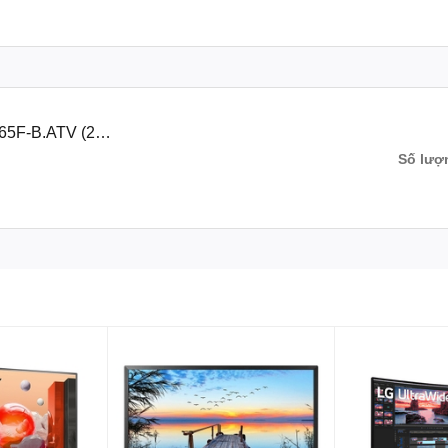
65F-B.ATV (24"
Số lượ