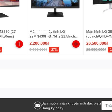
MS550 (27
Màn hình máy tính LG
Màn hình LG 
0Hz/5ms)
22MN430H-B 75Hz 21.5Inch
(38inch/QHD+/
IPS
/144hz/1ms/450
2.200.000₫
26.500.000₫
/HDMI+DP+USB
2.990.000₫
29.990.000₫
%
-27%
-
C+Audio/GSync
Bạn muốn nhận khuyến mãi đặc biệt?
Đăng ký ngay.