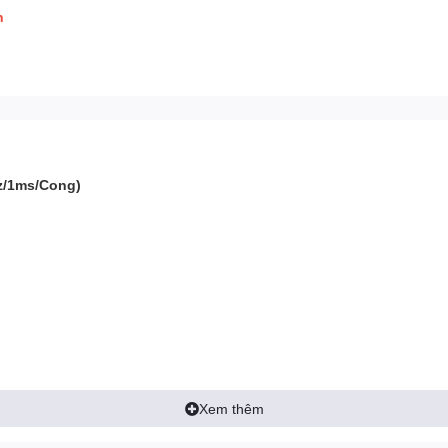
h
z/1ms/Cong)
Xem thêm