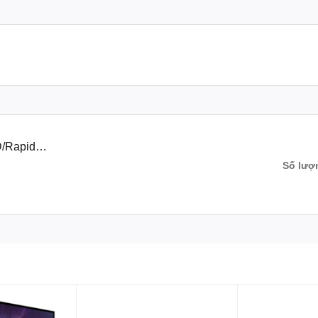
D/Rapid
Số lượ