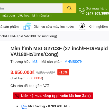
Gọi mua hàng
0247.309.3889
máy bơm
điều hòa
bình nóng lạnh
cả sản phẩm
Dịch vụ sửa máy lọc nước
Kinh nghiệm
inch/FHD/Rapid VA/180Hz/1ms/Cong)
Màn hình MSI G27C3F (27 inch/FHD/Rapid
VA/180Hz/1ms/Cong)
Thương hiệu:
MSI
Mã sản phẩm:
MHMSI079
3.650.000₫
4.300.000₫
-15%
(Tiết kiệm:
650.000₫
)
Giá trên đã bao gồm VAT
Liên hệ mua hàng (gọi hoặc kết bạn Zalo)
Mr Cường - 0763.431.413