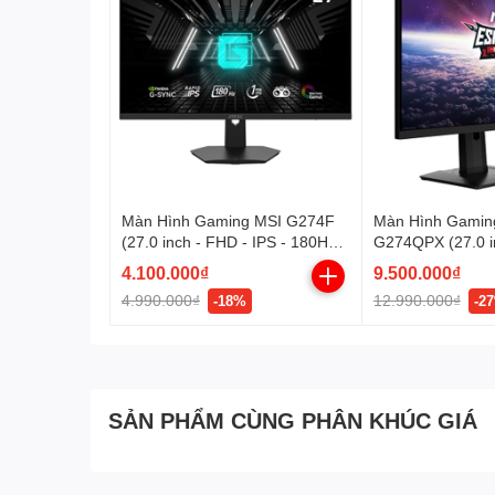
Màn Hình Gaming MSI G274F
Màn Hình Gamin
(27.0 inch - FHD - IPS - 180Hz -
G274QPX (27.0 in
1ms - GSync - AutoHDR -
240Hz - 1ms - U
4.100.000₫
9.500.000₫
NightVision)
GSync - Display
4.990.000₫
12.990.000₫
-18%
-2
NightVision)
SẢN PHẨM CÙNG PHÂN KHÚC GIÁ