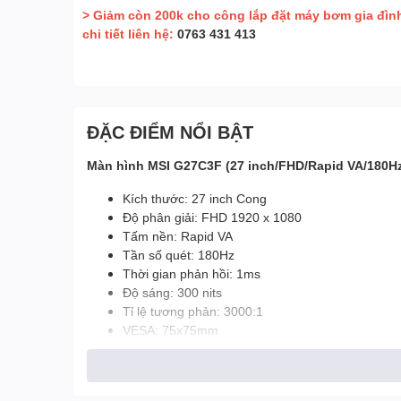
> Giảm còn 200k cho công lắp đặt máy bơm gia đìn
chi tiết liên hệ:
0763 431 413
ĐẶC ĐIỂM NỔI BẬT
Màn hình MSI G27C3F (27 inch/FHD/Rapid VA/180H
Kích thước: 27 inch Cong
Độ phân giải: FHD 1920 x 1080
Tấm nền: Rapid VA
Tần số quét: 180Hz
Thời gian phản hồi: 1ms
Độ sáng: 300 nits
Tỉ lệ tương phản: 3000:1
VESA: 75x75mm
Kết nối:
1x Display Port (1.2a)
2x HDMI™ (2.0b)