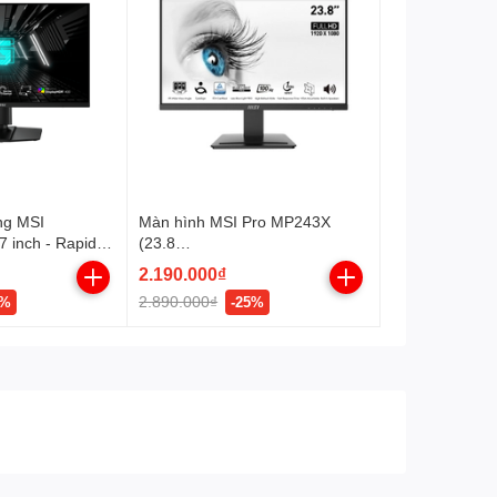
ng MSI
Màn hình MSI Pro MP243X
 inch - Rapid
(23.8
 180Hz)
inch/FHD/IPS/100Hz/1ms/Loa)
2.190.000₫
2.890.000₫
7%
-25%