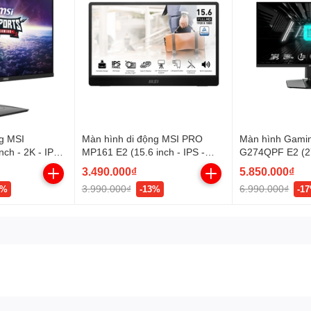
g MSI
Màn hình di động MSI PRO
Màn hình Gami
ch - 2K - IPS -
MP161 E2 (15.6 inch - IPS -
G274QPF E2 (27
SB TypeC -
FHD - 60Hz - 4ms)
IPS - 2K- 1ms -
3.490.000₫
5.850.000₫
HDR400 -
3.990.000₫
6.990.000₫
7%
-13%
-1