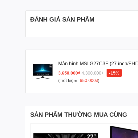
ĐÁNH GIÁ SẢN PHẨM
Màn hình MSI G27C3F (27 inch/FH
VA/180Hz/1ms/Cong)
3.650.000₫
4.300.000₫
-15%
(Tiết kiệm:
650.000₫
)
SẢN PHẨM THƯỜNG MUA CÙNG