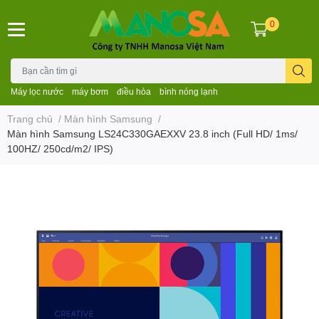
0
Máy lọc nước
máy bơm
điều hòa
bình nóng lạnh
Trang chủ
/
Màn hình Samsung
/
Màn hình Samsung LS24C330GAEXXV 23.8 inch (Full HD/ 1ms/
100HZ/ 250cd/m2/ IPS)