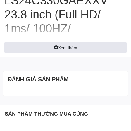
23.8 inch (Full HD/
1ms/ 100HZ/
250cd/m2/ IPS)
Xem thêm
Kiểu màn hình: Màn hình văn phòng
Kích thước màn hình: 23.8Inch
Độ phân giải: Full HD (1920x1080)
Thời gian đáp ứng: 1ms
ĐÁNH GIÁ SẢN PHẨM
Tần số quét: 100HZ
Độ sáng: 250cd/m2
SẢN PHẨM THƯỜNG MUA CÙNG