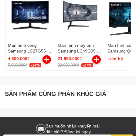
Màn hình cong
Màn hình máy tính
Màn hình con
Samsung LC27G55 27
Samsung LC49G95 -
Samsung QLE
inch
49 inch
LC32G75 32" 
4.600.000₫
21.990.000₫
Liên hệ
LC27G55TQWEXXV
LC49G95TSSEXXV
240Hz Gsync
5.990.000₫
29.990.000₫
-24%
-27%
2k 144hz
SẢN PHẨM CÙNG PHÂN KHÚC GIÁ
Bạn muốn nhận khuyến mãi
đặc biệt? Đăng ký ngay.