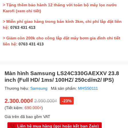
> Tặng thêm bảo hành 12 tháng với toàn bộ máy lọc nước
Karofi
(xem chi tiết)
> Miễn phí giao hàng trong bán kính 3km, chi phí lắp đặt liên
hệ:
0763 431 413
> Giảm còn 200k cho công lắp đặt máy bơm gia đình chi tiết
liên hệ:
0763 431 413
Màn hình Samsung LS24C330GAEXXV 23.8
inch (Full HD/ 1ms/ 100HZ/ 250cd/m2/ IPS)
Thương hiệu:
Samsung
Mã sản phẩm:
MHSS0111
2.300.000₫
2.990.000₫
-23%
(Tiết kiệm:
690.000₫
)
Giá trên đã bao gồm VAT
Liên hệ mua hàng (gọi hoặc kết bạn Zalo)