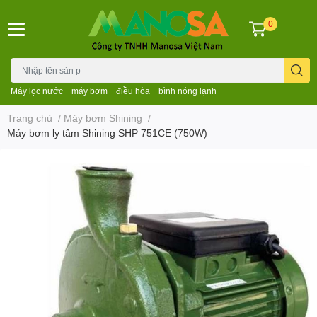
0
Máy lọc nước
máy bơm
điều hòa
bình nóng lạnh
Trang chủ
/
Máy bơm Shining
/
Máy bơm ly tâm Shining SHP 751CE (750W)