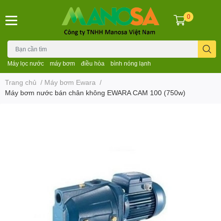
0
Máy lọc nước
máy bơm
điều hòa
bình nóng lạnh
Trang chủ
/
Máy bơm Ewara
/
Máy bơm nước bán chân không EWARA CAM 100 (750w)