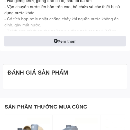
- Hút giếng khơi, giếng đào có độ sâu tối đa 9m
- Vận chuyển nước lên bồn trên cao, bể chứa và các thiết bị sử
dụng nước khác
- Có tích hợp rơ le nhiệt chống cháy khi nguồn nước không ổn
định, gây mất nước.
- Thích hợp sử dụng cho những gia đình nhỏ cao từ 1-3 tầng
-
Bơm Selton SEL 150BE
được sản xuất theo tiêu chuẩn ISO
Xem thêm
9001-2008
Ưu điểm
- Giá thành hợp lý
- Thiết kế chắc chắn
- Tiết kiệm điện năng
ĐÁNH GIÁ SẢN PHẨM
Thông số kỹ thuật Máy bơm nước Selton 150BE
Model
Selton SEL 150BE
Nguồn điện
220v/1p/50Hz
Công suất
150 w
SẢN PHẨM THƯỜNG MUA CÙNG
Cột áp
Max 30 m
Lưu lượng
Max 1.8 m3/giờ
Họng hút xả
25-25 mm
Quốc gia sản xuất
Liên doanh Việt-Hàn