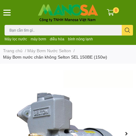
0
Máy lọc nước
máy bơm
điều hòa
bình nóng lạnh
Trang chủ
/
Máy Bơm Nước Selton
/
Máy Bơm nước chân không Selton SEL 150BE (150w)