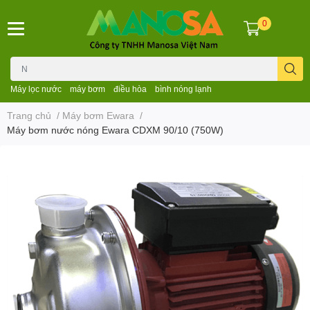
0
Máy lọc nước
máy bơm
điều hòa
bình nóng lạnh
Trang chủ
/
Máy bơm Ewara
/
Máy bơm nước nóng Ewara CDXM 90/10 (750W)