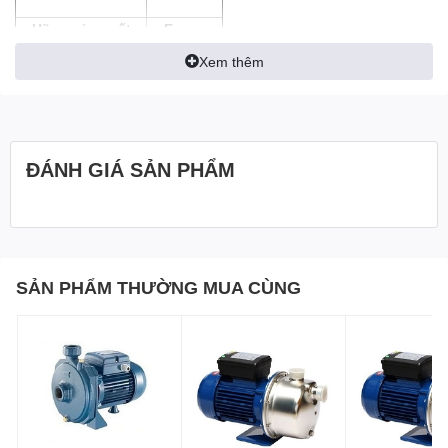
Hãng sản xuất
Ewara
Xem thêm
Công suất (W)
750
Lưu Lượng ( m3/h)
10
Độ cao đẩy ( m )
10-26
ĐÁNH GIÁ SẢN PHẨM
Độ sâu hút ( m)
7
Họng hút/xả (mm)
42/34
0
Nhiệt độ chất lỏng
100
C
SẢN PHẨM THƯỜNG MUA CÙNG
Thông tin sản phẩm:
– Máy bơm ly tâm đầu inox Ewara CDXM 90/10
– Toàn bộ máy bơm bằng
inox 304
,
có thể bơm được chất
0
lỏng có nhiệt độ đến 100
C..
– Đầu máy bơm được sản xuất bằng
INOX
chống ăn mòn.