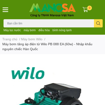
0
Máy lọc nước
máy bơm
điều hòa
bình nóng lạnh
Trang chủ
/
Máy bơm Wilo
/
Máy bơm tăng áp điện tử Wilo PB 088 EA (60w) - Nhập khẩu
nguyên chiếc Hàn Quốc