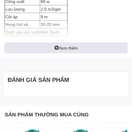
Công suất
60 w
Lưu lượng
2.0 m3/giờ
Cột áp
9 m
Họng hút xả
20-20 mm
Quốc gia sản xuất
Hàn Quốc
M
áy bơm tăng áp Wilo PB 088EA
Là bơm tăng áp từ (
hay còn
gọi là tăng áp điện tử
) thích hợp sử dụng
Xem thêm
- Tăng áp cho các thiết bị đầu ra có nguồn nước yếu: như vòi
sen, chậu rửa, nóng lạnh, máy giặt và các thiết bị khác...
- Phù hợp tăng áp từ 1 đến 2 thiết bị đầu ra cùng một lúc
ĐÁNH GIÁ SẢN PHẨM
- Hoạt động theo nguyên lý kích áp, tức là phải có một áp lực nhất
định để mở được lưỡi gà bên trong máy
Ví dụ: Bồn nước, bể chứa nhà bạn phải đặt trên bơm tối thiểu
80cm để tạo ra được áp lực này
SẢN PHẨM THƯỜNG MUA CÙNG
-
Máy bơm Wilo PB 088EA
có tích hợp rơ le nhiệt, chống cháy khi
mất nước, máy phải chạy khan.