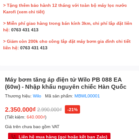
> Tặng thêm bảo hành 12 tháng với toàn bộ máy lọc nước
Karofi
(xem chi tiết)
> Miễn phí giao hàng trong bán kính 3km, chi phí lắp đặt liên
hệ:
0763 431 413
> Giảm còn 200k cho công lắp đặt máy bơm gia đình chi tiết
liên hệ:
0763 431 413
Máy bơm tăng áp điện tử Wilo PB 088 EA
(60w) - Nhập khẩu nguyên chiếc Hàn Quốc
Thương hiệu:
Wilo
Mã sản phẩm:
MBWL00001
2.350.000₫
2.990.000₫
-21%
(Tiết kiệm:
640.000₫
)
Giá trên chưa bao gồm VAT
Liên hệ mua hàng (gọi hoặc kết bạn Zalo)