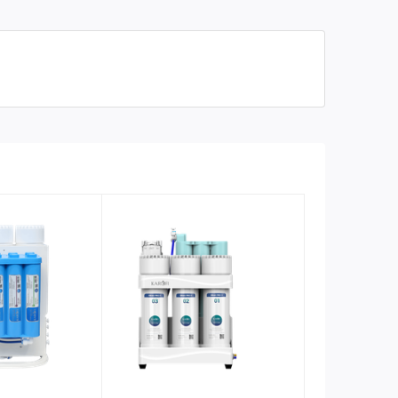
x pro V 3; Màng RO;lõi: T33-GAC, Mineral, Bioceramic,
 Tourmaline, Nano Silver
ụng linh kiện/thiết bị đo lường tiêu chuẩn)