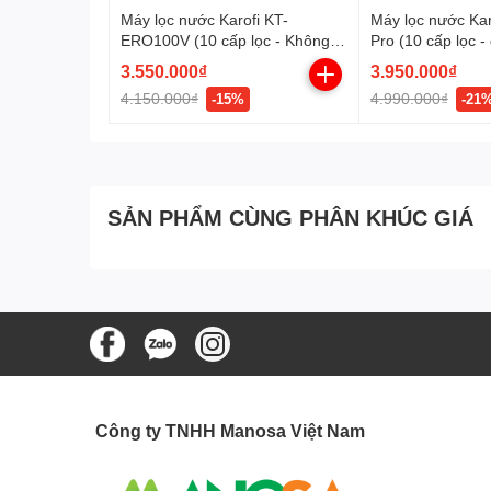
Máy lọc nước Karofi KT-
Máy lọc nước Ka
ERO100V (10 cấp lọc - Không
Pro (10 cấp lọc 
vỏ tủ - để gầm) mới nhất 2023
2024
3.550.000₫
3.950.000₫
4.150.000₫
4.990.000₫
-15%
-21
SẢN PHẨM CÙNG PHÂN KHÚC GIÁ
Công ty TNHH Manosa Việt Nam