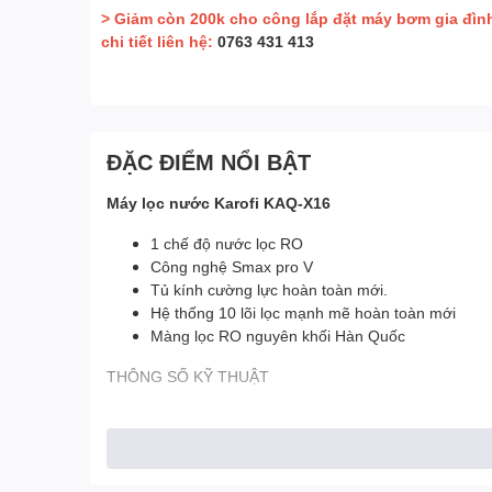
> Giảm còn 200k cho công lắp đặt máy bơm gia đìn
chi tiết liên hệ:
0763 431 413
ĐẶC ĐIỂM NỔI BẬT
Máy lọc nước Karofi KAQ-X16
1 chế độ nước lọc RO
Công nghệ Smax pro V
Tủ kính cường lực hoàn toàn mới.
Hệ thống 10 lõi lọc mạnh mẽ hoàn toàn mới
Màng lọc RO nguyên khối Hàn Quốc
THÔNG SỐ KỸ THUẬT
Màng lọc
Công suất lọc
Bình áp