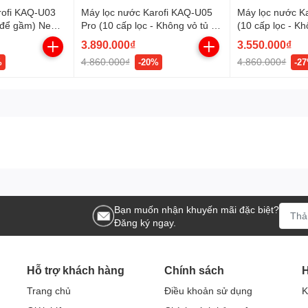
rofi KAQ-U03
Máy lọc nước Karofi KAQ-U05
Máy lọc nước K
- để gầm) New
Pro (10 cấp lọc - Không vỏ tủ -
(10 cấp lọc - Kh
để gầm) mới nhất 2023
gầm)
3.890.000₫
3.550.000₫
4.860.000₫
4.860.000₫
%
-20%
-2
Bạn muốn nhận khuyến mãi đặc biệt?
Đăng ký ngay.
Hỗ trợ khách hàng
Chính sách
H
Trang chủ
Điều khoản sử dụng
K