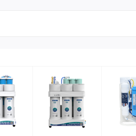
Có
Radian
220V - 50Hz
25W
10 lõi lọc: Smax pro V 1; Smax pro V 2; Sma
Far Infrared, Tourmaline, Nano Silver
T33-GAC, Mineral, Bioceramic, Far Infrared,
Lên đến 60% (Trong điều kiện phòng lab, sử d
>1.5 l/phút
Đen
23 kg
422*332*940 (mm)
Smax Pro V
RO
 theo thực tế mà vẫn đảm
*