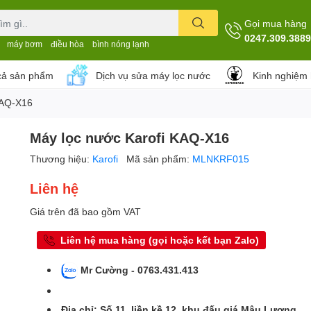
Gọi mua hàng
0247.309.3889
máy bơm
điều hòa
bình nóng lạnh
cả sản phẩm
Dịch vụ sửa máy lọc nước
Kinh nghiệm
KAQ-X16
Máy lọc nước Karofi KAQ-X16
Thương hiệu:
Karofi
Mã sản phẩm:
MLNKRF015
Liên hệ
Giá trên đã bao gồm VAT
Liên hệ mua hàng (gọi hoặc kết bạn Zalo)
Mr Cường - 0763.431.413
Địa chỉ: Số 11, liền kề 12, khu đấu giá Mậu Lương,