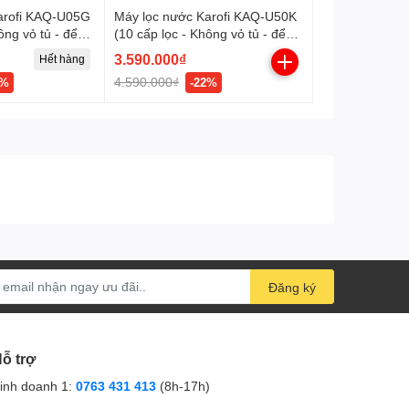
arofi KAQ-U05G
Máy lọc nước Karofi KAQ-U50K
ông vỏ tủ - để
(10 cấp lọc - Không vỏ tủ - để
gầm) New 2024
3.590.000₫
Hết hàng
4.590.000₫
7%
-22%
Đăng ký
ỗ trợ
inh doanh 1:
0763 431 413
(8h-17h)