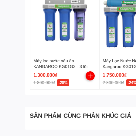
Máy lọc nước nấu ăn
Máy Lọc Nước N
KANGAROO KG01G3 - 3 lõi
Kangaroo KG01G3
chuẩn nước sinh hoạt
1.300.000₫
1.750.000₫
1.800.000₫
2.300.000₫
-28%
-24
SẢN PHẨM CÙNG PHÂN KHÚC GIÁ