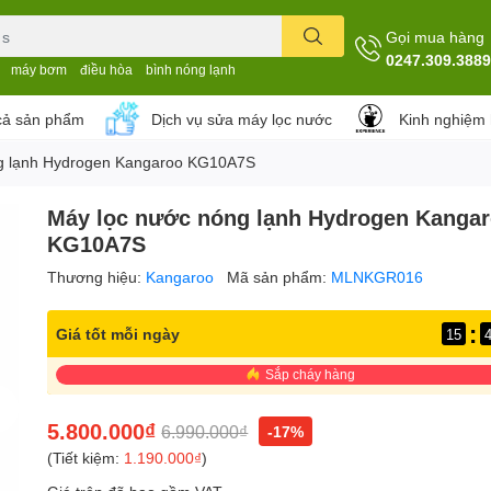
Gọi mua hàng
0247.309.3889
máy bơm
điều hòa
bình nóng lạnh
cả sản phẩm
Dịch vụ sửa máy lọc nước
Kinh nghiệm
g lạnh Hydrogen Kangaroo KG10A7S
Máy lọc nước nóng lạnh Hydrogen Kanga
KG10A7S
Thương hiệu:
Kangaroo
Mã sản phẩm:
MLNKGR016
:
Giá tốt mỗi ngày
15
Sắp cháy hàng
5.800.000₫
6.990.000₫
-17%
(Tiết kiệm:
1.190.000₫
)