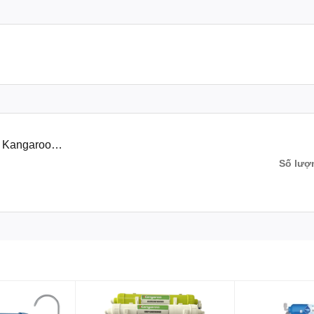
Made in Korea
n Kangaroo
Số lượ
Kiềm