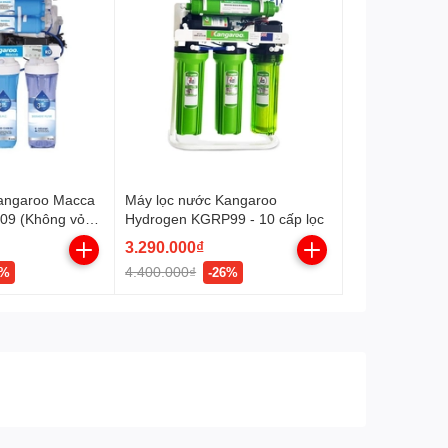
Kangaroo Macca
Máy lọc nước Kangaroo
09 (Không vỏ
Hydrogen KGRP99 - 10 cấp lọc
3.290.000₫
4.400.000₫
7%
-26%