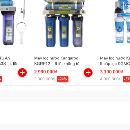
ấu Ăn
Máy lọc nước Kangaroo
Máy lọc nước 
S - 4 lõi
KGRP12 – 9 lõi không tủ
9 cấp lọc KGMC
tủ)
2.990.000₫
3.100.000₫
3.900.000₫
4.900.000₫
%
-24%
-3