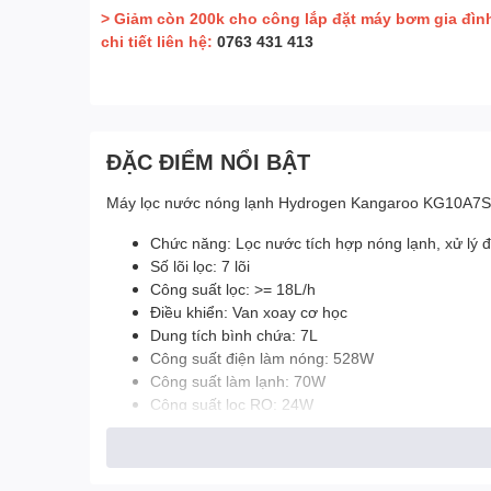
> Giảm còn 200k cho công lắp đặt máy bơm gia đìn
chi tiết liên hệ:
0763 431 413
ĐẶC ĐIỂM NỔI BẬT
Máy lọc nước nóng lạnh Hydrogen Kangaroo KG10A7S
Chức năng: Lọc nước tích hợp nóng lạnh, xử lý 
Số lõi lọc: 7 lõi
Công suất lọc: >= 18L/h
Điều khiển: Van xoay cơ học
Dung tích bình chứa: 7L
Công suất điện làm nóng: 528W
Công suất làm lạnh: 70W
Công suất lọc RO: 24W
Thông số kỹ thuật
Kích thước
29 x 34 x 96.5 mm