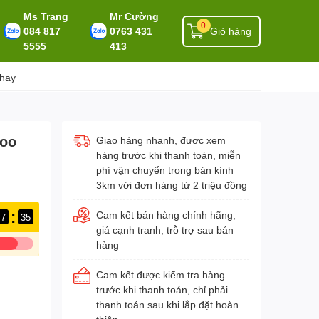
Ms Trang
Mr Cường
0
084 817
0763 431
Giỏ hàng
5555
413
 hay
roo
Giao hàng nhanh, được xem
hàng trước khi thanh toán, miễn
phí vận chuyển trong bán kính
3km với đơn hàng từ 2 triệu đồng
:
Cam kết bán hàng chính hãng,
47
35
giá cạnh tranh, trỗ trợ sau bán
hàng
Cam kết được kiểm tra hàng
trước khi thanh toán, chỉ phải
thanh toán sau khi lắp đặt hoàn