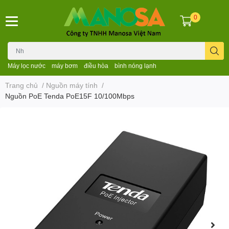
0
Máy lọc nước
máy bơm
điều hòa
bình nóng lạnh
Trang chủ
/
Nguồn máy tính
/
Nguồn PoE Tenda PoE15F 10/100Mbps