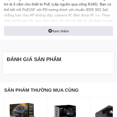
trò là ổ cắm cho thiết bị PoE (cấp nguồn qua cổng RJ45). Bạn có
thể kết nối PoE15F với PD tương thích với chuẩn IEEE 802.3af,
chẳng hạn như AP không dây, camera IP, điện thoại IP, v.v. Theo
một nghĩa nào đó, bạn nên giảm chi phí cài đặt và cải thiện mạng
>> Cung cấp năng lượng và dữ liệu thông qua một cáp Ethernet
Xem thêm
để mở rộng mạng dễ dàng
>> Tương thích với các thiết bị được hỗ trợ theo chuẩn IEEE
802.3af
>> Cổng PoE Cung cấp năng lượng lên tới 100 mét
ĐÁNH GIÁ SẢN PHẨM
>> Cắm và chạy, không cần cấu hình
Cấp nguồn qua Ethernet
SẢN PHẨM THƯỜNG MUA CÙNG
Một cổng PoE để cấp nguồn cho các thiết bị được kết nối để triển
khai mạng linh hoạt