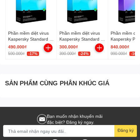
Phần mềm diệt virus
Phần mềm diệt virus
Phần mềm diệt
Kaspersky Standard -
Kaspersky Standard -
Kaspersky Plus
5U / 1 năm
3U / 1 năm
1 năm
490.000₫
300.000₫
840.000₫
590.000₫
390.000₫
990.000₫
-17%
-24%
-16%
SẢN PHẨM CÙNG PHÂN KHÚC GIÁ
Bạn muốn nhận khuyến mãi
đặc biệt? Đăng ký ngay.
Đăng ký