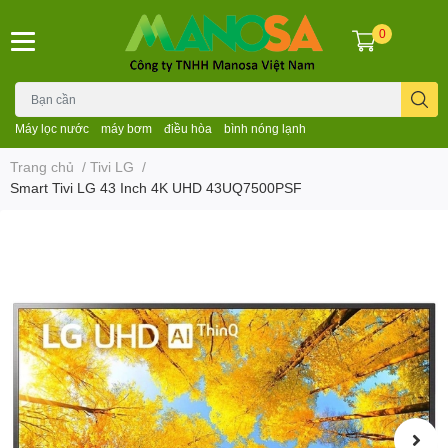
0
Máy lọc nước
máy bơm
điều hòa
bình nóng lạnh
Trang chủ
/
Tivi LG
/
Smart Tivi LG 43 Inch 4K UHD 43UQ7500PSF