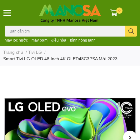
0
Máy lọc nước
máy bơm
điều hòa
bình nóng lạnh
Trang chủ
/
Tivi LG
/
Smart Tivi LG OLED 48 Inch 4K OLED48C3PSA Mới 2023