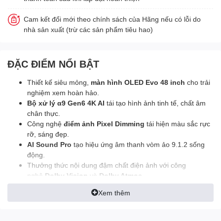
Cam kết đổi mới theo chính sách của Hãng nếu có lỗi do
nhà sản xuất (trừ các sản phẩm tiêu hao)
ĐẶC ĐIỂM NỔI BẬT
Thiết kế siêu mỏng,
màn hình OLED Evo 48 inch
cho trải
nghiệm xem hoàn hảo.
Bộ xử lý α9 Gen6 4K AI​
tái tạo hình ảnh tinh tế, chất âm
chân thực.
Công nghệ
điểm ảnh Pixel Dimming
tái hiện màu sắc rực
rỡ, sáng đẹp.
AI Sound Pro
tạo hiệu ứng âm thanh vòm ảo 9.1.2 sống
động.
Thưởng thức nội dung đậm chất điện ảnh với công
nghệ
Dolby Vision
và
Dolby Atmos
.
Hệ điều hành
webOS 23
dễ thao tác, trải nghiệm phong
Xem thêm
phú theo sở thích.
Tivi có sẵn micro
điều khiển bằng giọng nói rảnh tay
thuận tiện.