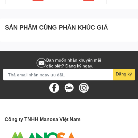
- Các điểm ảnh của màn hình
OLED
tự động phát sáng độc lập
không còn đèn nền làm mờ ánh sáng của chúng cùng với độ
phân giải 4K, hình ảnh được trình chiếu trước mắt bạn trông sắc
nét, chi tiết tinh xảo.
SẢN PHẨM CÙNG PHÂN KHÚC GIÁ
-
Bộ xử lý α7 Gen5 AI 4K
sử dụng thuật toán học sâu, tối ưu
trường độ sâu để khung hình rực rỡ, chân thật hơn. Công
nghệ
4K AI Upscaling
và
AI Picture Pro 4K
tự động tinh chỉnh,
nâng cao chất lượng hình ảnh lên gần chuẩn 4K từ tín hiệu đầu
vào, tăng cường nền và các đối tượng chính riêng lẻ để hình ảnh
Bạn muốn nhận khuyến mãi
đặc biệt? Đăng ký ngay.
trông tự nhiên, rõ ràng hơn.
Đăng ký
-
Dolby Vision IQ
sử dụng siêu dữ liệu cho hệ thống hiển thị tối
ưu hóa các yếu tố đèn nền, điểm ảnh, màu sắc tùy theo từng
phân cảnh được trình chiếu để cải thiện hình ảnh đẹp mắt, tươi
tắn hơn.
-
HDR Dynamic Tone Mapping
thông qua bộ xử lý để phát hiện
nội dung có trong khung hình, sử dụng đường cong tông màu tối
Công ty TNHH Manosa Việt Nam
ưu để tạo nên hình ảnh với dải màu HDR tự nhiên, độ tương
phản cao.