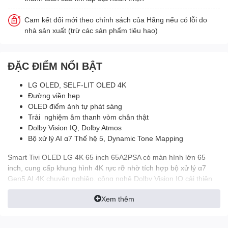
Cam kết đổi mới theo chính sách của Hãng nếu có lỗi do
nhà sản xuất (trừ các sản phẩm tiêu hao)
ĐẶC ĐIỂM NỔI BẬT
LG OLED, SELF-LIT OLED 4K
Đường viền hẹp
OLED điểm ảnh tự phát sáng
Trải nghiệm âm thanh vòm chân thật
Dolby Vision IQ, Dolby Atmos
Bộ xử lý AI α7 Thế hệ 5, Dynamic Tone Mapping
Smart Tivi OLED LG 4K 65 inch 65A2PSA có màn hình lớn 65
inch, cung cấp khung hình 4K rực rỡ nhờ tích hợp bộ xử lý α7
Gen5 AI 4K chuyên nghiệp, công nghệ Dolby Vision IQ cải thiện
hình ảnh tươi tắn, bắt mắt, công nghệ Perfect Color tái hiện màu
Xem thêm
sắc phong phú, công nghệ Perfect Black cho hình ảnh chi tiết, âm
thanh đa chiều Dolby Atmos sống động, thiết lập hệ điều
hành webOS 22 hiện đại, LG Voice Search tìm kiếm bằng giọng