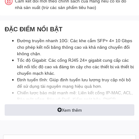
Cam kết đổi mới theo chính sách của Hãng nếu có lỗi do
nhà sản xuất (trừ các sản phẩm tiêu hao)
ĐẶC ĐIỂM NỔI BẬT
Đường truyền nhanh 10G: Các khe cắm SFP+ 4× 10 Gbps
cho phép kết nối băng thông cao và khả năng chuyển đổi
không chặn.
Tốc độ Gigabit: Các cổng RJ45 24× gigabit cung cấp các
kết nối tốc độ cao và đáng tin cậy cho các thiết bị và thiết bị
chuyển mạch khác.
Định tuyến tĩnh: Giúp định tuyến lưu lượng truy cập nội bộ
để sử dụng tài nguyên mạng hiệu quả hơn.
Chiến lược bảo mật mạnh mẽ: Liên kết cổng IP-MAC, ACL,
Bảo mật cổng, Bảo vệ DoS, Kiểm soát bão, DHCP
Snooping, 802.1X, Xác thực bán kính, v.v.
Xem thêm
Tối ưu hóa các ứng dụng Thoại và Video: L2/L3/L4 QoS và
IGMP rình mò.
Quản lý độc lập: Web, CLI (Cổng bảng điều khiển, Telnet,
SSH), SNMP, RMON và Dual Image mang lại khả năng
quản lý mạnh mẽ