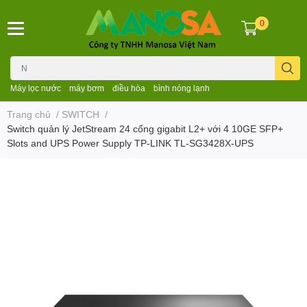
0
Máy lọc nước
máy bơm
điều hòa
bình nóng lạnh
Trang chủ
/
SWITCH
/
Switch quản lý JetStream 24 cổng gigabit L2+ với 4 10GE SFP+
Slots and UPS Power Supply TP-LINK TL-SG3428X-UPS