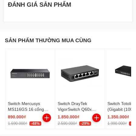
ĐÁNH GIÁ SẢN PHẨM
SẢN PHẨM THƯỜNG MUA CÙNG
Switch Mercusys
Switch DrayTek
Switch Totoli
MS116GS 16 cổng
VigorSwitch Q60x
(Gigabit (100
Gigabit vỏ thép - lắp
2.5GbE 5 Port LAN
16 Cổng/ Vỏ T
890.000₫
1.850.000₫
1.350.000₫
rack
2.5GbE + 1 SFP+
1.690.000₫
2.590.000₫
1.990.000₫
-48%
-29%
-3
Uplink 10Gbps