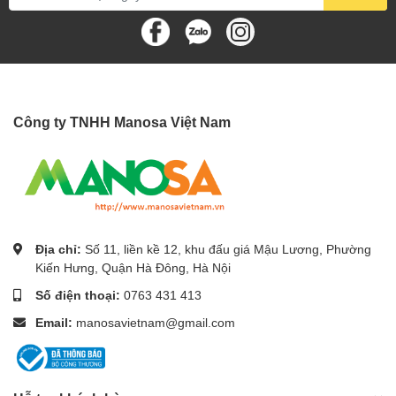
tối đa
Gas nạp bổ sung*
g/m
25
Nguồn cấp điện
Dàn lạnh
Công ty TNHH Manosa Việt Nam
Địa chỉ:
Số 11, liền kề 12, khu đấu giá Mậu Lương, Phường
Kiến Hưng, Quận Hà Đông, Hà Nội
Số điện thoại:
0763 431 413
Email:
manosavietnam@gmail.com