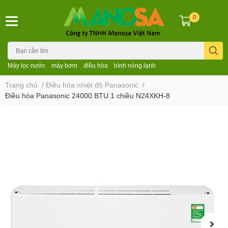
0
Máy lọc nước
máy bơm
điều hòa
bình nóng lạnh
Trang chủ
/
Điều hòa nhiệt độ Panasonic
/
Điều hòa Panasonic 24000 BTU 1 chiều N24XKH-8