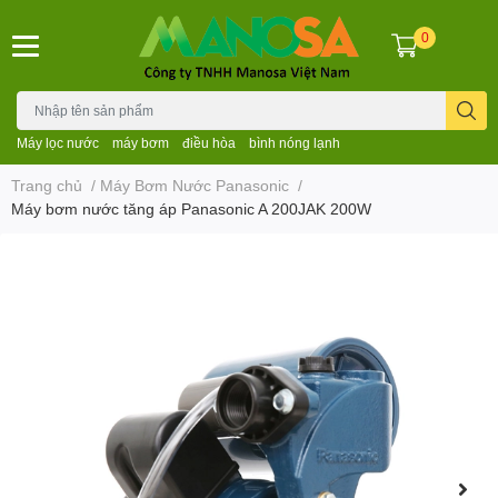
0
Máy lọc nước
máy bơm
điều hòa
bình nóng lạnh
Trang chủ
/
Máy Bơm Nước Panasonic
/
Máy bơm nước tăng áp Panasonic A 200JAK 200W