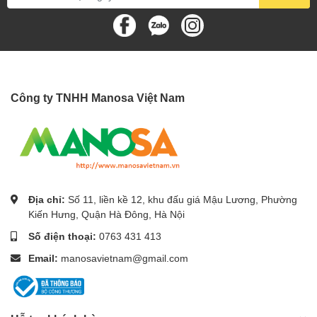
- Không sử dụng máy bơm nước này với nguồn nước không ổn
định, lúc có lúc không. Vì khi mất nước, máy sẽ hoạt động khi
không có nước, dẫn đến nhanh mòn phớt, trục bơm gây rỉ nước
buồng bơm.
- Không sử dụng máy với nguồn nước nóng trên 45⁰C, nguồn
Công ty TNHH Manosa Việt Nam
nước bẩn có nhiều cặn, sỏi, sẽ làm kẹt cánh bơm, giảm tuổi thọ
của máy bơm. Trường hợp nguồn nước có nhiều cặn, sỏi thì bạn
nên mua bộ lọc để lọc nguồn nước trước khi bơm.
- Khi lắp máy bơm, để đạt được hiệu quả đẩy nước tốt nhất nên
lắp càng gần nguồn nước đầu vào càng tốt.
Địa chỉ:
Số 11, liền kề 12, khu đấu giá Mậu Lương, Phường
- Sử dụng máy bơm khi keo dán ống nước chưa khô hoàn toàn
Kiến Hưng, Quận Hà Đông, Hà Nội
sẽ khiến phần keo dư dính lên bề mặt cánh bơm, gây kẹt cánh
bơm.
Số điện thoại:
0763 431 413
Email:
manosavietnam@gmail.com