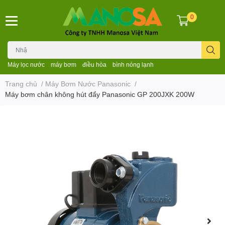
0
Máy lọc nước
máy bơm
điều hòa
bình nóng lạnh
Trang chủ
/
Máy Bơm Nước Panasonic
/
Máy bơm chân không hút đẩy Panasonic GP 200JXK 200W