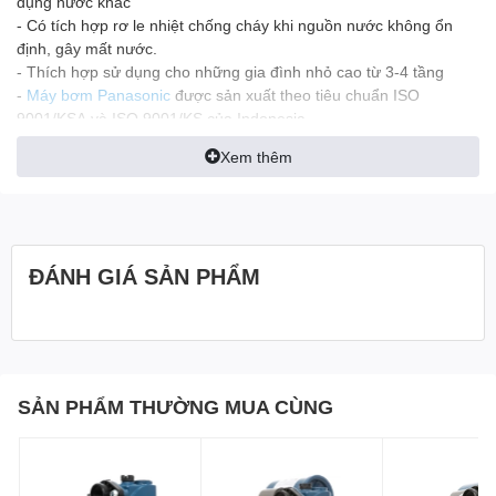
dụng nước khác
- Có tích hợp rơ le nhiệt chống cháy khi nguồn nước không ổn
định, gây mất nước.
- Thích hợp sử dụng cho những gia đình nhỏ cao từ 3-4 tầng
-
Máy bơm Panasonic
được sản xuất theo tiêu chuẩn ISO
9001/KSA và ISO 9001/KS của Indonesia
Xem thêm
Ưu điểm
- Giá thành hợp lý
- Thiết kế chắc chắn
- Động cơ khỏe khoắn
- Độ ổn định cao, tiết kiệm điện năng
ĐÁNH GIÁ SẢN PHẨM
Thông số kỹ thuật
Máy bơm chân không hút đẩy Panasonic GP
200JXK 200W
Model
Panasonic GP 200 JXK
Nguồn điện
220v/1p/50Hz
SẢN PHẨM THƯỜNG MUA CÙNG
Công suất
200 w
Cột áp
Max 30 m
Lưu lượng
Max 2.7 m3/giờ
Hút sâu
Max 9m