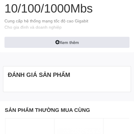
10/100/1000Mbs
Cung cấp hệ thống mạng tốc độ cao Gigabit
Cho gia đình và doanh nghiệp
Switch Gigabit 16 cổng
Xem thêm
Tất cả
cổng Gigabit
ĐÁNH GIÁ SẢN PHẨM
1-nút
VLAN
SẢN PHẨM THƯỜNG MUA CÙNG
Chống sét 6KV