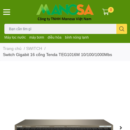
0
Máy lọc nước
máy bơm
điều hòa
bình nóng lạnh
Trang chủ
/
SWITCH
/
Switch Gigabit 16 cổng Tenda TEG1016M 10/100/1000Mbs