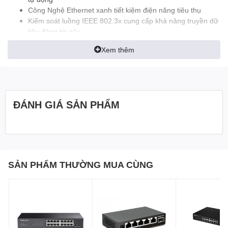
Công Nghệ Ethernet xanh tiết kiệm điện năng tiêu thụ
Kiểm soát luồng IEEE 802.3x cung cấp khả năng truyền dữ
liệu đáng tin cậy
Vỏ nhựa, thiết kế để bàn hoặc treo tường
Xem thêm
Cắm và Sử Dụng, không cần cấu hình
ĐÁNH GIÁ SẢN PHẨM
SẢN PHẨM THƯỜNG MUA CÙNG