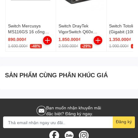
Switch Mercusys
Switch DrayTek
Switch Totoli
MS116GS 16 cổng
VigorSwitch Q60x
(Gigabit (100
Gigabit vỏ thép - lắp
2.5GbE 5 Port LAN
16 Cổng/ Vỏ T
890.000₫
1.850.000₫
1.350.000₫
rack
2.5GbE + 1 SFP+
1.690.000₫
2.590.000₫
1.990.000₫
-48%
-29%
-3
Uplink 10Gbps
SẢN PHẨM CÙNG PHÂN KHÚC GIÁ
Bạn muốn nhận khuyến mãi
đặc biệt? Đăng ký ngay.
Đăng ký