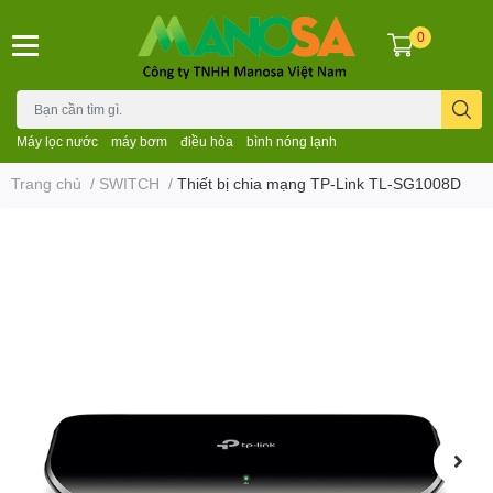
0
Máy lọc nước
máy bơm
điều hòa
bình nóng lạnh
Trang chủ
/
SWITCH
/
Thiết bị chia mạng TP-Link TL-SG1008D