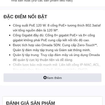
nhà sản xuất (trừ các sản phẩm tiêu hao)
ĐẶC ĐIỂM NỔI BẬT
Công suất PoE 120 W: 8 cổng PoE+ tương thích 802.3at/af
với tổng nguồn điện là 120 W*.
Cổng Gigabit đầy đủ: Cổng 8× gigabit PoE+ và 8× cổng
gigabit không phải PoE cung cấp kết nối tốc độ cao.
Được tích hợp vào Omada SDN: Cung cấp Zero-Touch**,
Quản lý đám mây tập trung và Giám sát thông minh.
Quản lý tập trung: Truy cập đám mây và ứng dụng Omada
để quản lý cực kỳ thuận tiện và dễ dàng.
Chiến lược bảo mật mạnh mẽ: Liên kết cổng IP-MAC, ACL,
Bảo mật cổng, Bảo vệ DoS, Kiểm soát bão, DHCP
Snooping, 802.1X, Xác thực bán kính, v.v.
Xem thêm
Tối ưu hóa các ứng dụng Thoại và Video: L2/L3/L4 QoS và
IGMP rình mò.
ĐÁNH GIÁ SẢN PHẨM