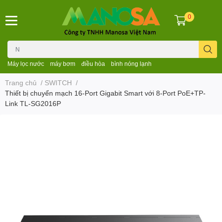
0
Máy lọc nước
máy bơm
điều hòa
bình nóng lạnh
Trang chủ
/
SWITCH
/
Thiết bị chuyển mạch 16-Port Gigabit Smart với 8-Port PoE+TP-
Link TL-SG2016P