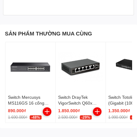
SẢN PHẨM THƯỜNG MUA CÙNG
Switch Mercusys
Switch DrayTek
Switch Totoli
MS116GS 16 cổng
VigorSwitch Q60x
(Gigabit (100
Gigabit vỏ thép - lắp
2.5GbE 5 Port LAN
16 Cổng/ Vỏ T
890.000₫
1.850.000₫
1.350.000₫
rack
2.5GbE + 1 SFP+
1.690.000₫
2.590.000₫
1.990.000₫
-48%
-29%
-3
Uplink 10Gbps