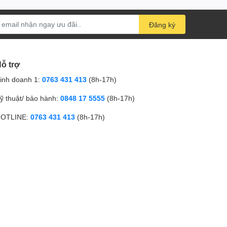
Đăng ký
 năm ngay tại nhà
ỗ trợ
 bộ sản phẩm 1 năm và máy nén 7 năm
, kết hợp
h chóng.. (
Quý khách lưu ý để hưởng đầy đủ quyền lợi
inh doanh 1:
0763 431 413
(8h-17h)
 tin tưởng vào chất lượng sản phẩm máy điều hòa
ỹ thuật/ bảo hành:
0848 17 5555
(8h-17h)
.
OTLINE:
0763 431 413
(8h-17h)