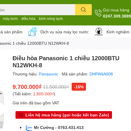
Gọi mua hàng
0247.309.3889
máy bơm
điều hòa
bình nóng lạnh
cả sản phẩm
Dịch vụ sửa máy lọc nước
Kinh nghiệm
nasonic 1 chiều 12000BTU N12WKH-8
Điều hòa Panasonic 1 chiều 12000BTU
N12WKH-8
Thương hiệu:
Panasonic
Mã sản phẩm:
DHPANA008
9.700.000₫
11.500.000₫
-16%
(Tiết kiệm:
1.800.000₫
)
Giá trên đã bao gồm VAT
Liên hệ mua hàng (gọi hoặc kết bạn Zalo)
Mr Cường - 0763.431.413