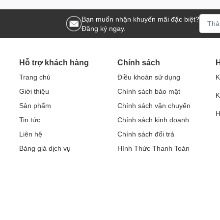
ất làm lạnh trước đó R410a, R22.
Bạn muốn nhận khuyến mãi đặc biệt?
Đăng ký ngay.
nic chính hãng 1 năm, máy nén 7
Hỗ trợ khách hàng
Chính sách
H
2WKH-8 sẽ được trải nghiệm dịch vụ bảo hành 5 sao:
Bảo hành toàn
n phí hàng năm, cùng đội ngũ kỹ thuật viên chuyên nghiệp, hỗ trợ nhan
Trang chủ
Điều khoản sử dụng
K
anasonic và kích hoạt bảo hành điện tử
), giúp bạn tuyệt đối yên tâm
Giới thiệu
Chính sách bảo mật
K
Sản phẩm
Chính sách vận chuyển
 năng khác đang mong chờ Bạn trải nghiệm: Hút ẩm, cài đặt hẹn giờ..
H
Tin tức
Chính sách kinh doanh
iều 12000BTU N12WKH-8
Liên hệ
Chính sách đổi trả
Bảng giá dịch vụ
Hình Thức Thanh Toán
CS-N12WKH-8
[50Hz]
[CU-N12WKH-8]
kW
3,52
Btu/h
12,000
3,48
Btu/hW
12.00
W/W
3,52