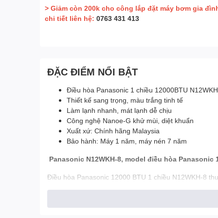
> Giảm còn 200k cho công lắp đặt máy bơm gia đìn
chi tiết liên hệ:
0763 431 413
ĐẶC ĐIỂM NỔI BẬT
Điều hòa Panasonic 1 chiều 12000BTU N12WKH
Thiết kế sang trọng, màu trắng tinh tế
Làm lạnh nhanh, mát lạnh dễ chịu
Công nghệ Nanoe-G khử mùi, diệt khuẩn
Xuất xứ: Chính hãng Malaysia
Bảo hành: Máy 1 năm, máy nén 7 năm
Panasonic N12WKH-8, model điều hòa Panasonic 1
Điều hòa Panasonic 12000 BTU 1 chiều N12WKH-8 thuộc
N12VKH-8.
Điều hòa Panasonic chính